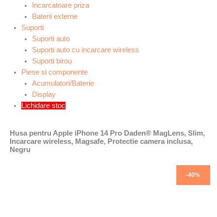
Incarcatoare priza
Baterii externe
Suporti
Suporti auto
Suporti auto cu incarcare wireless
Suporti birou
Piese si componente
Acumulatori/Baterie
Display
Lichidare stoc
Husa pentru Apple iPhone 14 Pro Daden® MagLens, Slim,
Incarcare wireless, Magsafe, Protectie camera inclusa,
Negru
Prețul
Prețul
Prețul
Prețul
Prețul
Prețul
-48%
-26%
-40%
inițial
inițial
inițial
curent
curent
curent
a
a
a
este:
este:
este:
fost:
fost:
fost:
79,99 lei.
99,00 lei.
79,99 lei.
154,00 lei.
134,00 lei.
134,00 lei.