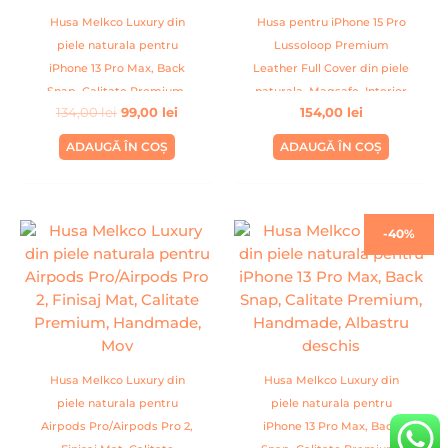
Husa Melkco Luxury din
Husa pentru iPhone 15 Pro
piele naturala pentru
Lussoloop Premium
iPhone 13 Pro Max, Back
Leather Full Cover din piele
Snap, Calitate Premium,
naturala, Magsafe, Interior
134,00
lei
99,00
lei
154,00
lei
Handmade, Albastru inchis
Din Microfibra, Handmade,
Albastru
ADAUGĂ ÎN COȘ
ADAUGĂ ÎN COȘ
Prețul
Prețul
-40%
inițial
curent
a
este:
fost:
79,99 lei.
134,00 lei.
Husa Melkco Luxury din
Husa Melkco Luxury din
piele naturala pentru
piele naturala pentru
Airpods Pro/Airpods Pro 2,
iPhone 13 Pro Max, Back