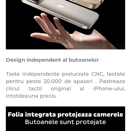
Design independent al butoanelor
Taste independente prelucrate CNC, testate
pentru peste 20.000 de apasari . Pastreaza
clicul tactil original al iPhone-ului,
intotdeauna precis.