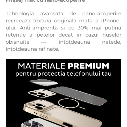
Tehnologia avansata de nano-acoperire
recreeaza textura originala mata a iPhone-
ului. Anti-amprenta si cu 30% mai putina
retentie a petelor decat in ​​cazul huselor
obisnuite — intotdeauna netede,
intotdeauna rafinate.