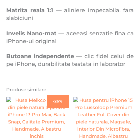
Matrita reala 1:1
— aliniere impecabila, fara
slabiciuni
Invelis Nano-mat
— aceeasi senzatie fina ca
iPhone-ul original
Butoane independente
— clic fidel celui de
pe iPhone, durabilitate testata in laborator
Produse similare
Prețul
Prețul
-26%
inițial
curent
a
este:
fost:
99,00 lei.
134,00 lei.