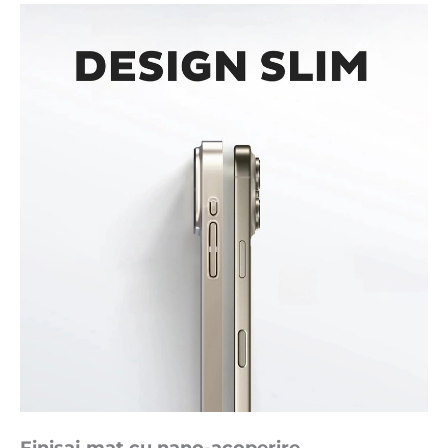
Finisaj mat cu nano-acoperire