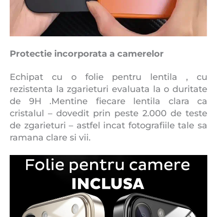
Protectie incorporata a camerelor
Echipat cu o folie pentru lentila , cu
rezistenta la zgarieturi evaluata la o duritate
de 9H .Mentine fiecare lentila clara ca
cristalul – dovedit prin peste 2.000 de teste
de zgarieturi – astfel incat fotografiile tale sa
ramana clare si vii.