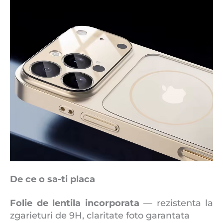
De ce o sa-ti placa
Folie de lentila incorporata
— rezistenta la
zgarieturi de 9H, claritate foto garantata