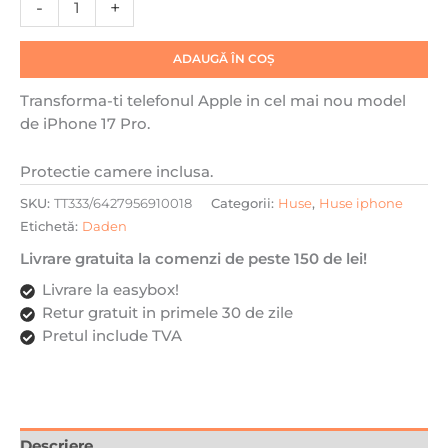
-
+
Slim,
Incarcare
ADAUGĂ ÎN COȘ
wireless,
Magsafe,
Transforma-ti telefonul Apple in cel mai nou model
Protectie
de iPhone 17 Pro.
camera
inclusa,
Protectie camere inclusa.
Portocaliu
SKU:
TT333/6427956910018
Categorii:
Huse
,
Huse iphone
Etichetă:
Daden
Livrare gratuita la comenzi de peste 150 de lei!
Livrare la easybox!
Retur gratuit in primele 30 de zile
Pretul include TVA
Descriere