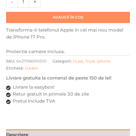
-
+
Slim,
Incarcare
ADAUGĂ ÎN COȘ
wireless,
Magsafe,
Transforma-ti telefonul Apple in cel mai nou model
Protectie
de iPhone 17 Pro.
camera
inclusa,
Protectie camere inclusa.
Gri
SKU:
6427956910001
Categorii:
Huse
,
Huse iphone
titan
Etichetă:
Daden
Livrare gratuita la comenzi de peste 150 de lei!
Livrare la easybox!
Retur gratuit in primele 30 de zile
Pretul include TVA
Descriere