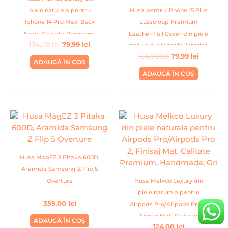
piele naturala pentru
Husa pentru iPhone 15 Plus
Iphone 14 Pro Max, Back
Lussoloop Premium
Snap, Calitate Premium,
Leather Full Cover din piele
134,00
lei
79,99
lei
Handmade, Rosu
naturala, Magsafe, Interior
154,00
lei
79,99
lei
Din Microfibra, Handmade,
ADAUGĂ ÎN COȘ
Albastru
ADAUGĂ ÎN COȘ
Husa MagEZ 3 Pitaka 600D,
Aramida Samsung Z Flip 5
Overture
Husa Melkco Luxury din
piele naturala pentru
359,00
lei
Airpods Pro/Airpods Pro 2,
Finisaj Mat, Calitate
ADAUGĂ ÎN COȘ
124,00
lei
Premium, Handmade, Gri