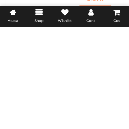
ADAUGĂ ÎN COȘ
Acasa
Shop
Wishlist
Cont
Cos
INFORMATII UTILE
LEGAL
Livrare
Termeni & Conditii
Politica de retur
Confidentialitate
Formular de retur
Politica Cookies
Garanție și conformitate
reclamatiisal.anpc.ro
PremiumCell.Ro © 2024 • Toate Drepturile Rezervate