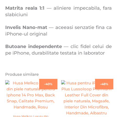
Matrita reala 1:1
— aliniere impecabila, fara
slabiciuni
Invelis Nano-mat
— aceeasi senzatie fina ca
iPhone-ul original
Butoane independente
— clic fidel celui de
pe iPhone, durabilitate testata in laborator
Produse similare
Prețul
Prețul
Prețul
Prețul
-40%
-48%
inițial
curent
inițial
curent
a
este:
a
este:
fost:
79,99 lei.
fost:
79,99 lei.
134,00 lei.
154,00 lei.
Husa Melkco Luxury din