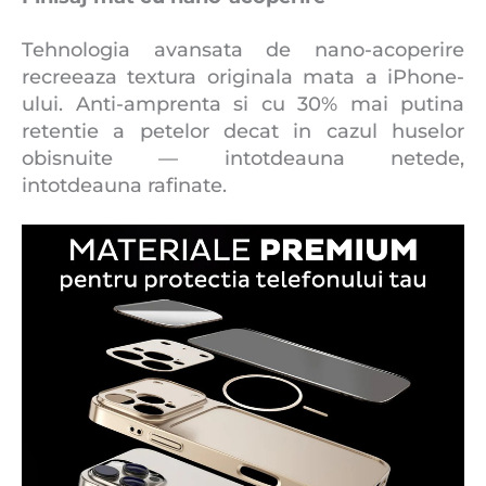
Tehnologia avansata de nano-acoperire
recreeaza textura originala mata a iPhone-
ului. Anti-amprenta si cu 30% mai putina
retentie a petelor decat in ​​cazul huselor
obisnuite — intotdeauna netede,
intotdeauna rafinate.