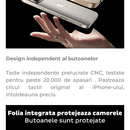
Design independent al butoanelor
Taste independente prelucrate CNC, testate
pentru peste 20.000 de apasari . Pastreaza
clicul tactil original al iPhone-ului,
intotdeauna precis.