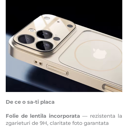
De ce o sa-ti placa
Folie de lentila incorporata
— rezistenta la
zgarieturi de 9H, claritate foto garantata