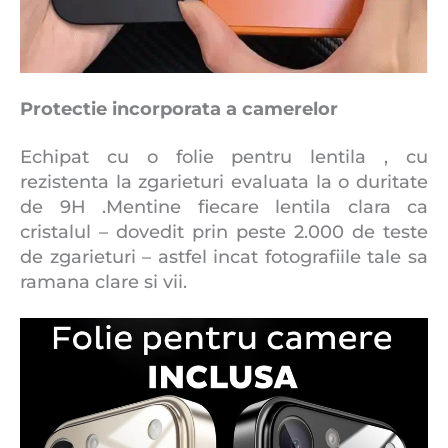
Protectie incorporata a camerelor
Echipat cu o folie pentru lentila , cu
rezistenta la zgarieturi evaluata la o duritate
de 9H .Mentine fiecare lentila clara ca
cristalul – dovedit prin peste 2.000 de teste
de zgarieturi – astfel incat fotografiile tale sa
ramana clare si vii.