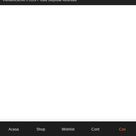
PremiumCell.Ro © 2024 • Toate Drepturile Rezervate
Acasa
Shop
Wishlist
Cont
Cos