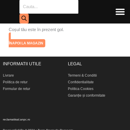
Products
Skip
search
to
content
FOLII TELE
PIESE SI CO
LICHIDARE STOC
Coșul tău este în prezent gol.
ÎNAPOI LA MAGAZIN
INFORMATII UTILE
LEGAL
Livrare
Termeni & Conditii
Politica de retur
Confidentialitate
Formular de retur
Politica Cookies
Garanție și conformitate
reclamatiisal.anpc.ro