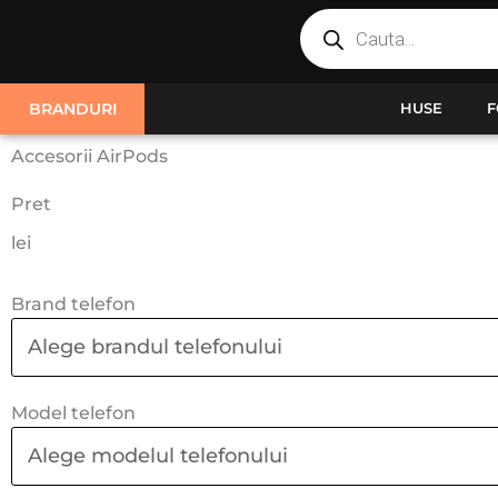
Products
Skip
search
to
content
BRANDURI
HUSE
F
Accesorii AirPods
Pret
lei
Brand telefon
Model telefon