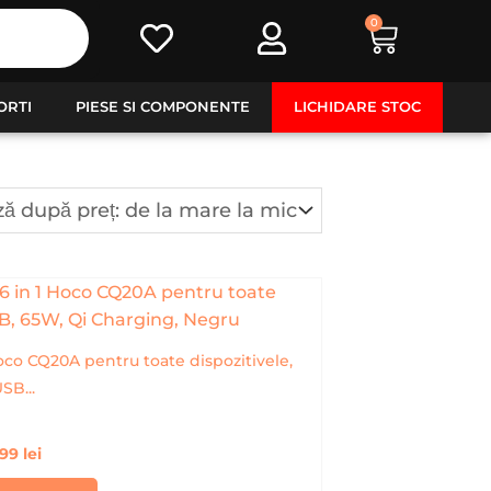
0
Cart
ORTI
PIESE SI COMPONENTE
LICHIDARE STOC
Hoco CQ20A pentru toate dispozitivele,
SB...
,99
lei