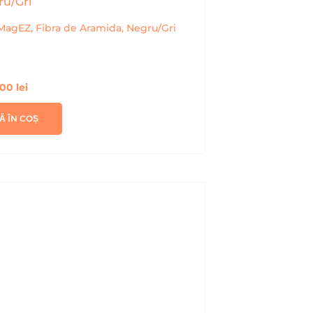
 MagEZ, Fibra de Aramida, Negru/Gri
,00
lei
Ă ÎN COȘ