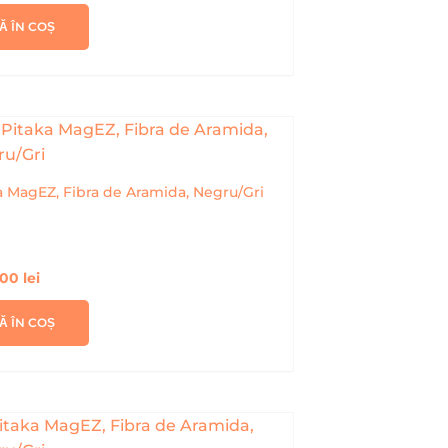
Ă ÎN COȘ
a MagEZ, Fibra de Aramida, Negru/Gri
,00
lei
Ă ÎN COȘ