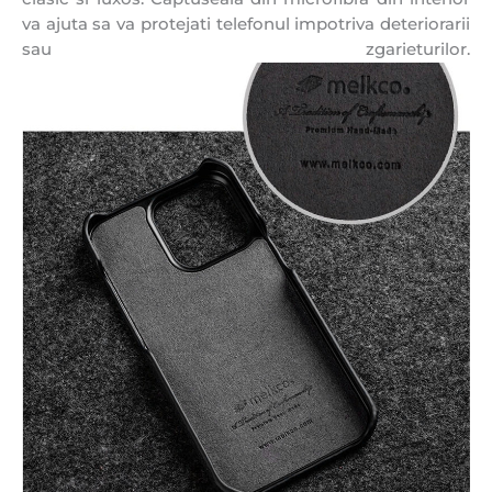
va ajuta sa va protejati telefonul impotriva deteriorarii
sau zgarieturilor.