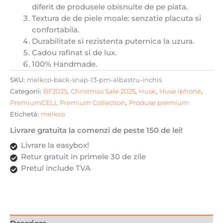
diferit de produsele obisnuite de pe piata.
Snap,
Textura de de piele moale: senzatie placuta si
Calitate
confortabila.
Premium,
Durabilitate si rezistenta puternica la uzura.
Handmade,
Cadou rafinat si de lux.
Albastru
100% Handmade.
inchis
SKU:
melkco-back-snap-13-pm-albastru-inchis
Categorii:
BF2025
,
Christmas Sale 2025
,
Huse
,
Huse iphone
,
PremiumCELL Premium Collection
,
Produse premium
Etichetă:
melkco
Livrare gratuita la comenzi de peste 150 de lei!
Livrare la easybox!
Retur gratuit in primele 30 de zile
Pretul include TVA