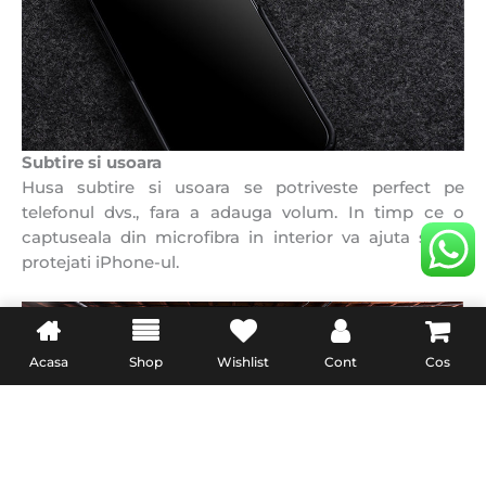
Subtire si usoara
Husa subtire si usoara se potriveste perfect pe
telefonul dvs., fara a adauga volum. In timp ce o
captuseala din microfibra in interior va ajuta sa va
protejati iPhone-ul.
Acasa
Shop
Wishlist
Cont
Cos