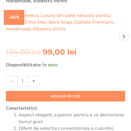
Handmade, Albastru inchis
-26%
Prețul
Prețul
Cantitate
134,00
lei
99,00
lei
inițial
curent
Husa
a
este:
Melkco
Disponibilitate:
În stoc
fost:
99,00 lei.
Luxury
134,00 lei.
din
-
+
piele
naturala
pentru
ADAUGĂ ÎN COȘ
iPhone
Caracteristici:
13
Aspect elegant, superior pentru a va demonstra
Pro
bunul gust.
Max,
Diferit de selectia conventionala a culorilor,
Back