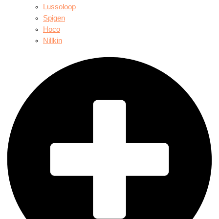
Lussoloop
Spigen
Hoco
Nillkin