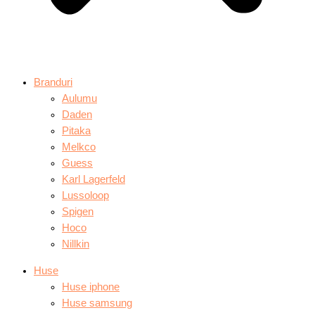
Branduri
Aulumu
Daden
Pitaka
Melkco
Guess
Karl Lagerfeld
Lussoloop
Spigen
Hoco
Nillkin
Huse
Huse iphone
Huse samsung