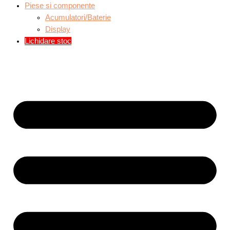
Piese si componente
Acumulatori/Baterie
Display
Lichidare stoc