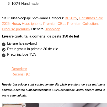
100% Handmade.
SKU:
lussoloop-ip15pm-maro
Categorii:
BF2025
,
Christmas Sale
2025
,
Huse
,
Huse iphone
,
PremiumCELL Premium Collection
,
Produse premium
Etichetă:
lussoloop
Livrare gratuita la comenzi de peste 150 de lei!
Livrare la easybox!
Retur gratuit in primele 30 de zile
Pretul include TVA
Descriere
Recenzii (0)
Husele Lussoloop sunt confectionate din piele premium de cea mai buna
calitate. Acestea sunt confectionate 100% handmade, astfel fiecare husa in
parte este unicata.