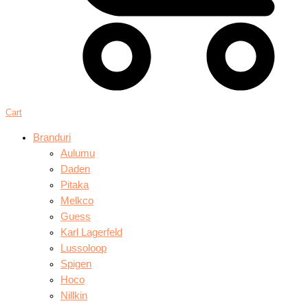
Cart
Branduri
Aulumu
Daden
Pitaka
Melkco
Guess
Karl Lagerfeld
Lussoloop
Spigen
Hoco
Nillkin