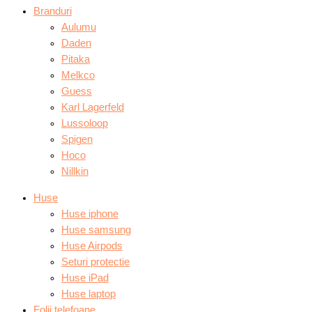
Branduri
Aulumu
Daden
Pitaka
Melkco
Guess
Karl Lagerfeld
Lussoloop
Spigen
Hoco
Nillkin
Huse
Huse iphone
Huse samsung
Huse Airpods
Seturi protectie
Huse iPad
Huse laptop
Folii telefoane