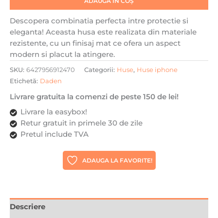
ADAUGĂ ÎN COȘ
Inel
stand,
Descopera combinatia perfecta intre protectie si
Albastru
eleganta! Aceasta husa este realizata din materiale
rezistente, cu un finisaj mat ce ofera un aspect
modern si placut la atingere.
SKU:
6427956912470
Categorii:
Huse
,
Huse iphone
Etichetă:
Daden
Livrare gratuita la comenzi de peste 150 de lei!
Livrare la easybox!
Retur gratuit in primele 30 de zile
Pretul include TVA
ADAUGA LA FAVORITE!
Descriere