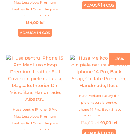
Max Lussoloop Premium
ADAUGĂ ÎN COȘ
Leather Full Cover din piele
naturala, Magsafe, Interior
154,00
lei
Din Microfibra, Handmade,
Fuchsia
ADAUGĂ ÎN COȘ
Prețul
Prețul
-26%
inițial
curent
a
este:
fost:
99,00 lei
134,00 lei.
Husa Melkco Luxury din
piele naturala pentru
Husa pentru iPhone 15 Pro
Iphone 14 Pro, Back Snap,
Max Lussoloop Premium
Calitate Premium,
134,00
lei
99,00
lei
Leather Full Cover din piele
Handmade, Rosu
naturala, Magsafe, Interior
ADAUGĂ ÎN COȘ