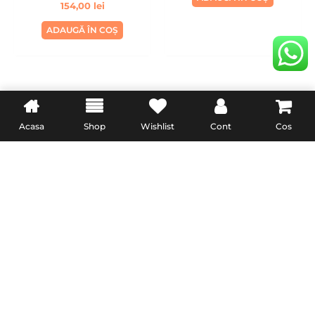
154,00
lei
Din Microfibra, Handmade,
Albastru
ADAUGĂ ÎN COȘ
INFORMATII UTILE
LEGAL
Acasa
Shop
Wishlist
Cont
Cos
Livrare
Termeni & Conditii
Politica de retur
Confidentialitate
Formular de retur
Politica Cookies
Garanție și conformitate
reclamatiisal.anpc.ro
PremiumCell.Ro © 2024 • Toate Drepturile Rezervate