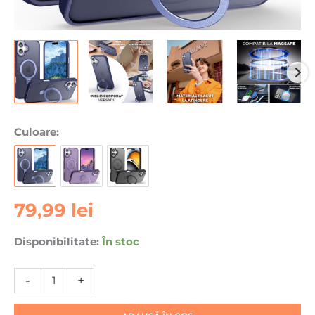
Cantitate
Culoare:
Husa
pentru
Apple
iPhone
79,99
lei
17
DaDen®
Disponibilitate:
În stoc
Matte
MagSafe,
Antisoc,
-
+
Incarcare
wireless,