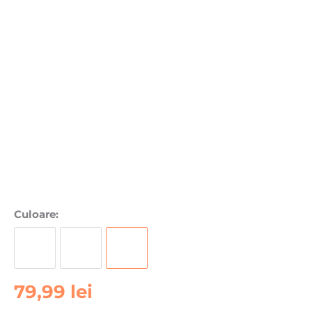
Cantitate
Culoare:
Husa
pentru
Apple
iPhone
79,99
lei
17
DaDen®