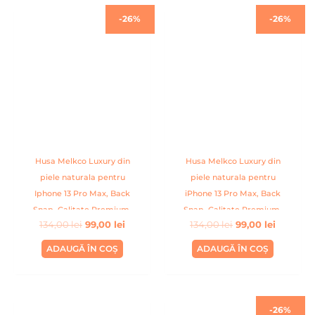
Prețul
Prețul
Prețul
Prețul
-26%
-26%
inițial
curent
inițial
curent
a
este:
a
este:
fost:
99,00 lei.
fost:
99,00 lei
134,00 lei.
134,00 lei.
Husa Melkco Luxury din
Husa Melkco Luxury din
piele naturala pentru
piele naturala pentru
Iphone 13 Pro Max, Back
iPhone 13 Pro Max, Back
Snap, Calitate Premium,
Snap, Calitate Premium,
134,00
lei
99,00
lei
134,00
lei
99,00
lei
Handmade, Gri
Handmade, Albastru inchis
ADAUGĂ ÎN COȘ
ADAUGĂ ÎN COȘ
Prețul
Prețul
-26%