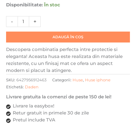
Disponibilitate:
În stoc
Matte
MagSafe,
Antisoc,
-
+
Incarcare
wireless,
ADAUGĂ ÎN COȘ
Inel
stand,
Descopera combinatia perfecta intre protectie si
Negru
eleganta! Aceasta husa este realizata din materiale
rezistente, cu un finisaj mat ce ofera un aspect
modern si placut la atingere.
SKU:
6427956912463
Categorii:
Huse
,
Huse iphone
Etichetă:
Daden
Livrare gratuita la comenzi de peste 150 de lei!
Livrare la easybox!
Retur gratuit in primele 30 de zile
Pretul include TVA