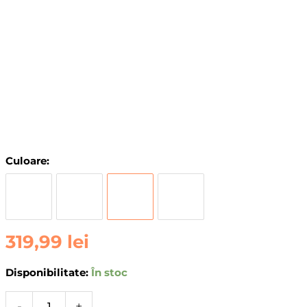
Cantitate
Culoare:
Portofel
Compatibil
MagSafe
Aulumu
319,99
lei
G03
Multi
Tool
Disponibilitate:
În stoc
Metal
Wallet,
-
+