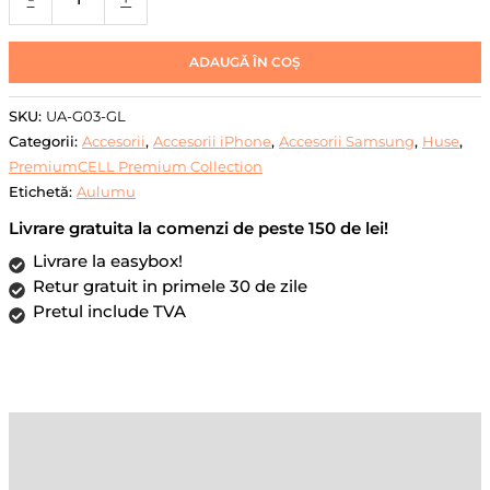
Carcasa
Aluminiu
ADAUGĂ ÎN COȘ
si
Piele
SKU:
UA-G03-GL
Vegana,
Categorii:
Accesorii
,
Accesorii iPhone
,
Accesorii Samsung
,
Huse
,
Grip
PremiumCELL Premium Collection
elastic,
Etichetă:
Aulumu
Kickstand
metalic
Livrare gratuita la comenzi de peste 150 de lei!
integrat,
Livrare la easybox!
suport
Retur gratuit in primele 30 de zile
AirTag,
Pretul include TVA
deschizator
sticle,
rigla
integrata,
blocare
Descriere
RFID,
pana
Recenzii (0)