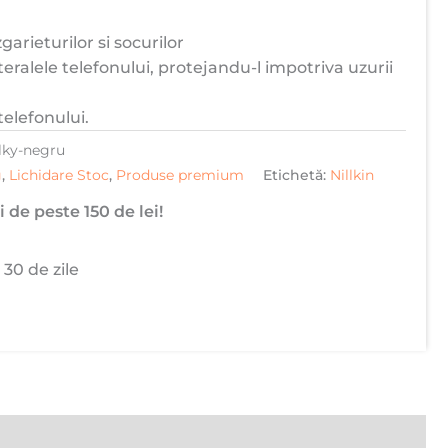
arieturilor si socurilor
teralele telefonului, protejandu-l impotriva uzurii
telefonului.
ilky-negru
g
,
Lichidare Stoc
,
Produse premium
Etichetă:
Nillkin
 de peste 150 de lei!
 30 de zile