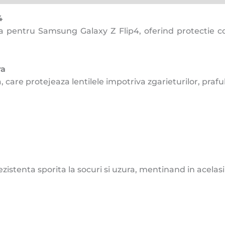
4
a pentru Samsung Galaxy Z Flip4, oferind protectie c
ra
re protejeaza lentilele impotriva zgarieturilor, prafulu
zistenta sporita la socuri si uzura, mentinand in acelas