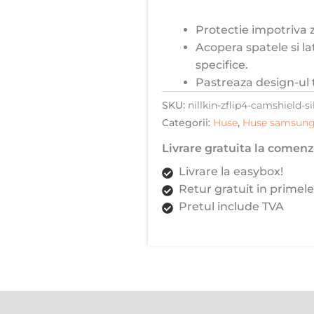
Protectie impotriva zg
Acopera spatele si la
specifice.
Pastreaza design-ul 
SKU:
nillkin-zflip4-camshield-s
Categorii:
Huse
,
Huse samsun
Livrare gratuita la comenzi
Livrare la easybox!
Retur gratuit in primele
Pretul include TVA