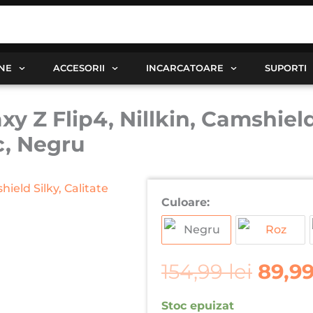
ANE
ACCESORII
INCARCATOARE
SUPORTI
 Z Flip4, Nillkin, Camshield
c, Negru
Prețu
iniția
Culoare:
a
fost:
154,99
154,99
lei
89,9
Stoc epuizat