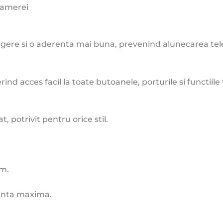
 camerei
atingere si o aderenta mai buna, prevenind alunecarea te
d acces facil la toate butoanele, porturile si functiile t
 potrivit pentru orice stil.
um.
ranta maxima.