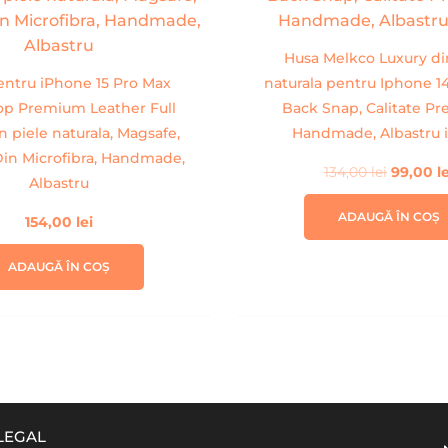
134,00 l
Husa Melkco Luxury di
entru iPhone 15 Pro Max
naturala pentru Iphone 1
op Premium Leather Full
Back Snap, Calitate P
n piele naturala, Magsafe,
Handmade, Albastru i
Din Microfibra, Handmade,
134,00
lei
99,00
l
Albastru
ADAUGĂ ÎN COȘ
154,00
lei
ADAUGĂ ÎN COȘ
LEGAL