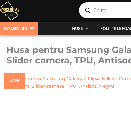
Products
Skip
search
to
content
BRANDURI
HUSE
FOLII TELEFO
Husa pentru Samsung Galaxy
Slider camera, TPU, Antiso
-42%