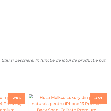
itlu si descriere. In functie de lotul de productie pot
Prețul
Prețul
Prețul
-26%
-26%
curent
inițial
curent
este:
a
este:
99,00 lei.
fost:
99,00 lei.