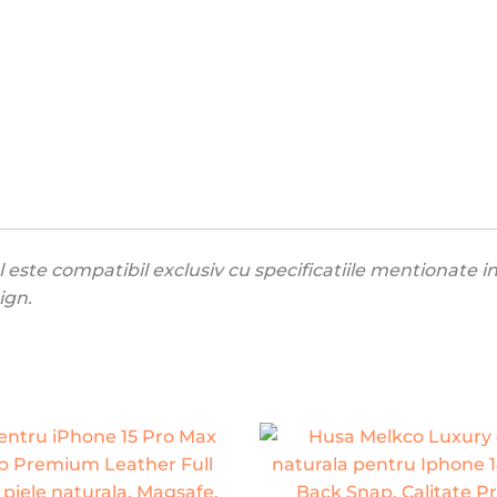
este compatibil exclusiv cu specificatiile mentionate in t
ign.
Prețul
inițial
a
fost: