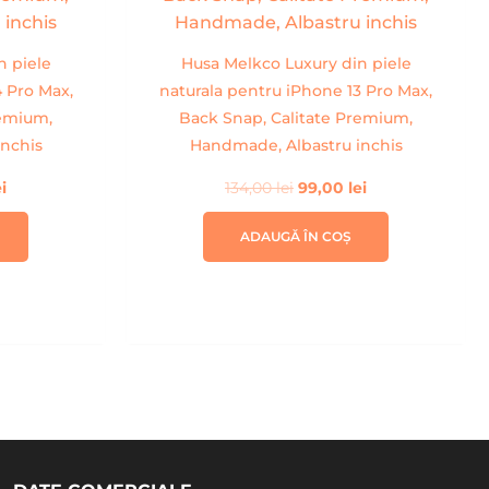
ei.
134,00 lei.
n piele
Husa Melkco Luxury din piele
4 Pro Max,
naturala pentru iPhone 13 Pro Max,
remium,
Back Snap, Calitate Premium,
nchis
Handmade, Albastru inchis
ei
134,00
lei
99,00
lei
ADAUGĂ ÎN COȘ