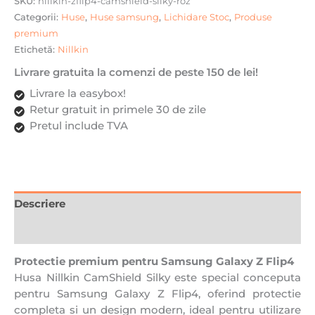
SKU:
nillkin-zflip4-camshield-silky-roz
Roz
Categorii:
Huse
,
Huse samsung
,
Lichidare Stoc
,
Produse
premium
Etichetă:
Nillkin
Livrare gratuita la comenzi de peste 150 de lei!
Livrare la easybox!
Retur gratuit in primele 30 de zile
Pretul include TVA
Descriere
Recenzii (0)
Protectie premium pentru Samsung Galaxy Z Flip4
Husa Nillkin CamShield Silky este special conceputa
pentru Samsung Galaxy Z Flip4, oferind protectie
completa si un design modern, ideal pentru utilizare