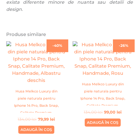
exista diferente minore de nuanta sau detalii de
design.
Produse similare
Prețul
Prețul
Prețul
Prețul
-40%
-26%
inițial
curent
inițial
curent
a
este:
a
este:
fost:
79,99 lei.
fost:
99,00 lei
134,00 lei.
134,00 lei.
Husa Melkco Luxury din
Husa Melkco Luxury din
piele naturala pentru
piele naturala pentru
Iphone 14 Pro, Back Snap,
Iphone 14 Pro, Back Snap,
Calitate Premium,
134,00
lei
99,00
lei
Calitate Premium,
Handmade, Rosu
134,00
lei
79,99
lei
Handmade, Albastru
ADAUGĂ ÎN COȘ
deschis
ADAUGĂ ÎN COȘ