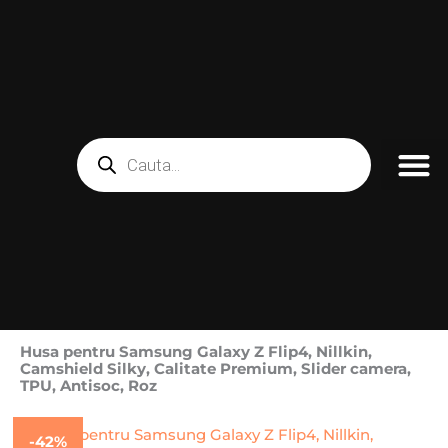
Skip
to
content
Products
search
FOLII TELE
PIESE SI CO
LICHIDARE STOC
Husa pentru Samsung Galaxy Z Flip4, Nillkin,
Camshield Silky, Calitate Premium, Slider camera,
TPU, Antisoc, Roz
-42%