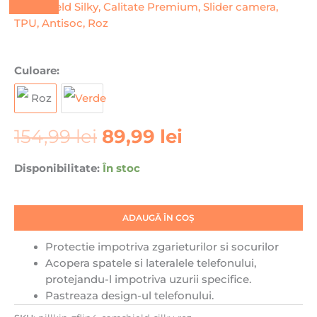
Prețul
Prețul
Cantitate
Culoare:
inițial
curent
Husa
a
este:
pentru
fost:
89,99 lei.
Samsung
154,99 lei.
154,99
lei
89,99
lei
Galaxy
Z
Flip4,
Disponibilitate:
În stoc
Nillkin,
Camshield
Silky,
ADAUGĂ ÎN COȘ
Calitate
Protectie impotriva zgarieturilor si socurilor
Premium,
Acopera spatele si lateralele telefonului,
Slider
protejandu-l impotriva uzurii specifice.
camera,
Pastreaza design-ul telefonului.
TPU,
Antisoc,