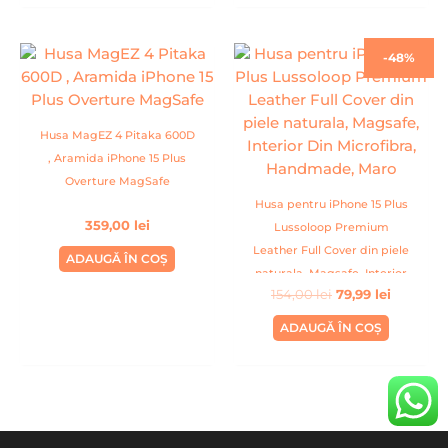
Prețul
Prețul
-48%
inițial
curent
a
este:
fost:
79,99 lei.
154,00 lei.
Husa MagEZ 4 Pitaka 600D
, Aramida iPhone 15 Plus
Overture MagSafe
Husa pentru iPhone 15 Plus
359,00
lei
Lussoloop Premium
Leather Full Cover din piele
ADAUGĂ ÎN COȘ
naturala, Magsafe, Interior
154,00
lei
79,99
lei
Din Microfibra, Handmade,
Maro
ADAUGĂ ÎN COȘ