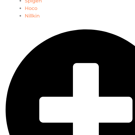
Spigen
Hoco
Nillkin