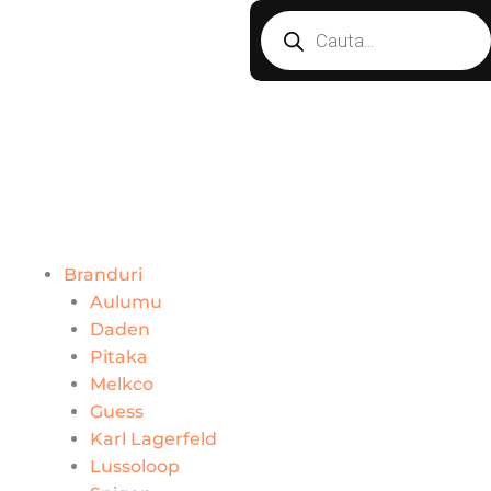
Products
Skip
search
to
content
Branduri
Aulumu
Daden
Pitaka
Melkco
Guess
Karl Lagerfeld
Lussoloop