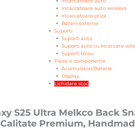
Incarcatoare auto
Incarcatoare auto wireless
Incarcatoare priza
Baterii externe
Suporti
Suporti auto
Suporti auto cu incarcare wire
Suporti birou
Piese si componente
Acumulatori/Baterie
Display
Lichidare stoc
y S25 Ultra Melkco Back Sna
, Calitate Premium, Handmad