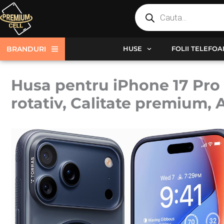
Products
Skip
search
to
content
BRANDURI
HUSE
FOLII TELEFO
Husa pentru iPhone 17 Pro T
rotativ, Calitate premium, 