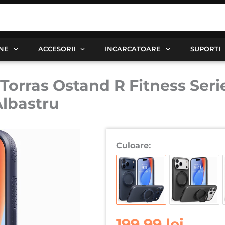
ANE
ACCESORII
INCARCATOARE
SUPORTI
orras Ostand R Fitness Series
Albastru
Cantitate
Culoare:
Husa
pentru
iPhone
17
Pro
Torras
199,99
lei
Ostand