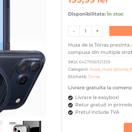
R
Fitness
Disponibilitate:
În stoc
Series,
Incarcare
-
+
wireless,
Inel
Husa de la Torras prezinta
rotativ,
compusa din multiple strat
Calitate
SKU:
6427956921359
premium,
Categorii:
Huse
,
Huse iphone
,
Albastru
Etichetă:
Torras
Livrare gratuita la comenzi
Livrare la easybox!
Retur gratuit in primele
Pretul include TVA