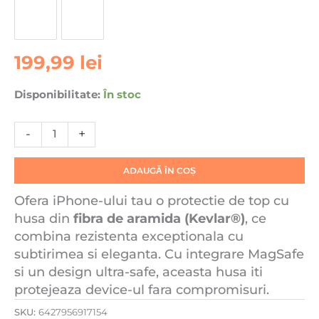
17
Pro
Daden®
din
199,99
lei
fibra
de
Disponibilitate:
În stoc
aramida/Kevlar,
Aramid
-
+
PTK,
MagSafe
Integrat,
ADAUGĂ ÎN COȘ
Protectie
Antisoc,
Ofera iPhone-ului tau o protectie de top cu
Camera
husa din
fibra de aramida (Kevlar®)
, ce
Ultra
combina rezistenta exceptionala cu
Safe,
subtirimea si eleganta. Cu integrare MagSafe
Stripe
si un design ultra-safe, aceasta husa iti
Black,
protejeaza device-ul fara compromisuri.
Negru/Alb
SKU:
6427956917154