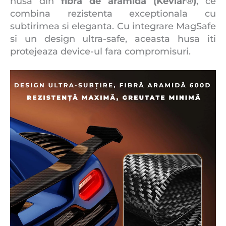
husa din
fibra de aramida (Kevlar®)
, ce
combina rezistenta exceptionala cu
subtirimea si eleganta. Cu integrare MagSafe
si un design ultra-safe, aceasta husa iti
protejeaza device-ul fara compromisuri.