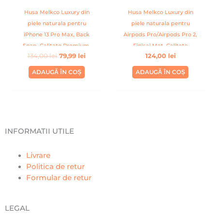
Husa Melkco Luxury din
Husa Melkco Luxury din
piele naturala pentru
piele naturala pentru
iPhone 13 Pro Max, Back
Airpods Pro/Airpods Pro 2,
Snap, Calitate Premium,
Finisaj Mat, Calitate
134,00
lei
79,99
lei
124,00
lei
Handmade, Albastru
Premium, Handmade, Gri
deschis
ADAUGĂ ÎN COȘ
ADAUGĂ ÎN COȘ
INFORMATII UTILE
Livrare
Politica de retur
Formular de retur
LEGAL