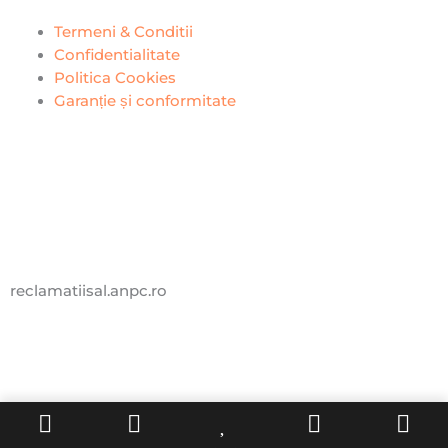
Termeni & Conditii
Confidentialitate
Politica Cookies
Garanție și conformitate
reclamatiisal.anpc.ro
PremiumCell.Ro © 2024 • Toate Drepturile Rezervate