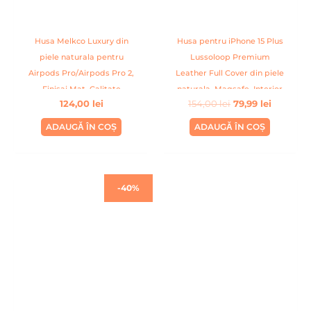
Husa Melkco Luxury din
Husa pentru iPhone 15 Plus
piele naturala pentru
Lussoloop Premium
Airpods Pro/Airpods Pro 2,
Leather Full Cover din piele
Finisaj Mat, Calitate
naturala, Magsafe, Interior
124,00
lei
154,00
lei
79,99
lei
Premium, Handmade, Mov
Din Microfibra, Handmade,
Maro
ADAUGĂ ÎN COȘ
ADAUGĂ ÎN COȘ
Prețul
Prețul
-40%
inițial
curent
a
este:
fost:
79,99 lei.
134,00 lei.