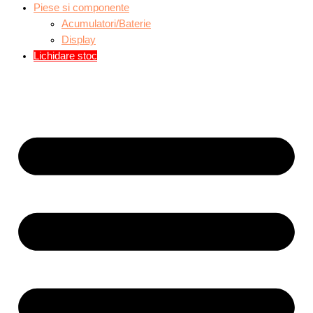
Piese si componente
Acumulatori/Baterie
Display
Lichidare stoc