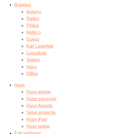
Branduri
Aulumu
Daden
Pitaka
Melkco
Guess
Karl Lagerfeld
Lussoloop
Spigen
Hoco
Nillkin
Huse
Huse iphone
Huse samsung
Huse Airpods
Seturi protectie
Huse iPad
Huse laptop
Folii telefoane