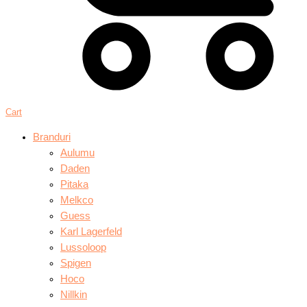
Cart
Branduri
Aulumu
Daden
Pitaka
Melkco
Guess
Karl Lagerfeld
Lussoloop
Spigen
Hoco
Nillkin