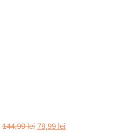
Prețul
Prețul
144,99
lei
79,99
lei
inițial
curent