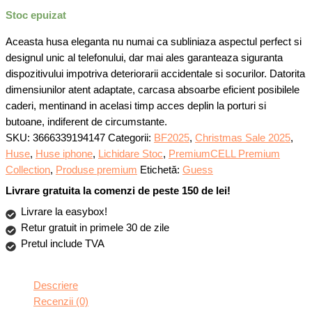
a
este:
Stoc epuizat
fost:
79,99 lei.
144,99 lei.
Aceasta husa eleganta nu numai ca subliniaza aspectul perfect si
designul unic al telefonului, dar mai ales garanteaza siguranta
dispozitivului impotriva deteriorarii accidentale si socurilor. Datorita
dimensiunilor atent adaptate, carcasa absoarbe eficient posibilele
caderi, mentinand in acelasi timp acces deplin la porturi si
butoane, indiferent de circumstante.
SKU:
3666339194147
Categorii:
BF2025
,
Christmas Sale 2025
,
Huse
,
Huse iphone
,
Lichidare Stoc
,
PremiumCELL Premium
Collection
,
Produse premium
Etichetă:
Guess
Livrare gratuita la comenzi de peste 150 de lei!
Livrare la easybox!
Retur gratuit in primele 30 de zile
Pretul include TVA
Descriere
Recenzii (0)