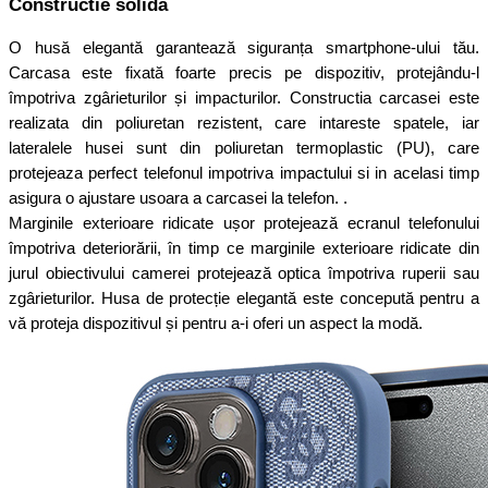
Constructie solida
O husă elegantă garantează siguranța smartphone-ului tău.
Carcasa este fixată foarte precis pe dispozitiv, protejându-l
împotriva zgârieturilor și impacturilor. Constructia carcasei este
realizata din poliuretan rezistent, care intareste spatele, iar
lateralele husei sunt din poliuretan termoplastic (PU), care
protejeaza perfect telefonul impotriva impactului si in acelasi timp
asigura o ajustare usoara a carcasei la telefon. .
Marginile exterioare ridicate ușor protejează ecranul telefonului
împotriva deteriorării, în timp ce marginile exterioare ridicate din
jurul obiectivului camerei protejează optica împotriva ruperii sau
zgârieturilor. Husa de protecție elegantă este concepută pentru a
vă proteja dispozitivul și pentru a-i oferi un aspect la modă.