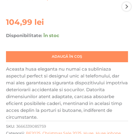
Cantitate
104,99
lei
Husa
pentru
Disponibilitate:
În stoc
iPhone
14
Pro
ADAUGĂ ÎN COȘ
Max
Karl
Aceasta husa eleganta nu numai ca subliniaza
Lagerfeld,
aspectul perfect si designul unic al telefonului, dar
Silicone
mai ales garanteaza siguranta dispozitivului impotriva
RSG
deteriorarii accidentale si socurilor. Datorita
Paris,
dimensiunilor atent adaptate, carcasa absoarbe
Roz
eficient posibilele caderi, mentinand in acelasi timp
acces deplin la porturi si butoane, indiferent de
circumstante.
SKU:
3666339085759
Categorii:
BF2025
,
Christmas Sale 2025
,
Huse
,
Huse iphone
,