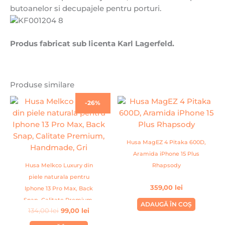
butoanelor si decupajele pentru porturi.
Produs fabricat sub licenta Karl Lagerfeld.
Produse similare
Prețul
Prețul
-26%
inițial
curent
a
este:
fost:
99,00 lei.
134,00 lei.
Husa MagEZ 4 Pitaka 600D,
Aramida iPhone 15 Plus
Husa Melkco Luxury din
Rhapsody
piele naturala pentru
359,00
lei
Iphone 13 Pro Max, Back
Snap, Calitate Premium,
ADAUGĂ ÎN COȘ
134,00
lei
99,00
lei
Handmade, Gri