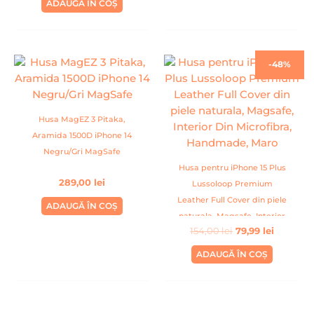
ADAUGĂ ÎN COȘ
Prețul
Prețul
-48%
inițial
curent
a
este:
fost:
79,99 lei.
154,00 lei.
Husa MagEZ 3 Pitaka,
Aramida 1500D iPhone 14
Negru/Gri MagSafe
Husa pentru iPhone 15 Plus
289,00
lei
Lussoloop Premium
Leather Full Cover din piele
ADAUGĂ ÎN COȘ
naturala, Magsafe, Interior
154,00
lei
79,99
lei
Din Microfibra, Handmade,
Maro
ADAUGĂ ÎN COȘ