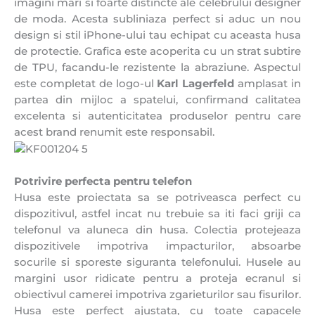
imagini mari si foarte distincte ale celebrului designer
de moda. Acesta subliniaza perfect si aduc un nou
design si stil iPhone-ului tau echipat cu aceasta husa
de protectie. Grafica este acoperita cu un strat subtire
de TPU, facandu-le rezistente la abraziune. Aspectul
este completat de logo-ul
Karl Lagerfeld
amplasat in
partea din mijloc a spatelui, confirmand calitatea
excelenta si autenticitatea produselor pentru care
acest brand renumit este responsabil.
Potrivire perfecta pentru telefon
Husa este proiectata sa se potriveasca perfect cu
dispozitivul, astfel incat nu trebuie sa iti faci griji ca
telefonul va aluneca din husa. Colectia protejeaza
dispozitivele impotriva impacturilor, absoarbe
socurile si sporeste siguranta telefonului. Husele au
margini usor ridicate pentru a proteja ecranul si
obiectivul camerei impotriva zgarieturilor sau fisurilor.
Husa este perfect ajustata, cu toate capacele