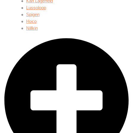
Karl Lagerfeld
Lussoloop
Spigen
Hoco
Nillkin