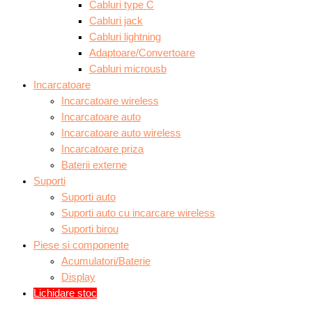
Cabluri type C
Cabluri jack
Cabluri lightning
Adaptoare/Convertoare
Cabluri microusb
Incarcatoare
Incarcatoare wireless
Incarcatoare auto
Incarcatoare auto wireless
Incarcatoare priza
Baterii externe
Suporti
Suporti auto
Suporti auto cu incarcare wireless
Suporti birou
Piese si componente
Acumulatori/Baterie
Display
Lichidare stoc