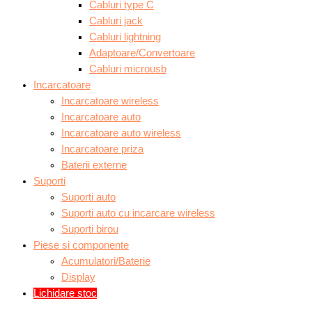
Cabluri type C
Cabluri jack
Cabluri lightning
Adaptoare/Convertoare
Cabluri microusb
Incarcatoare
Incarcatoare wireless
Incarcatoare auto
Incarcatoare auto wireless
Incarcatoare priza
Baterii externe
Suporti
Suporti auto
Suporti auto cu incarcare wireless
Suporti birou
Piese si componente
Acumulatori/Baterie
Display
Lichidare stoc