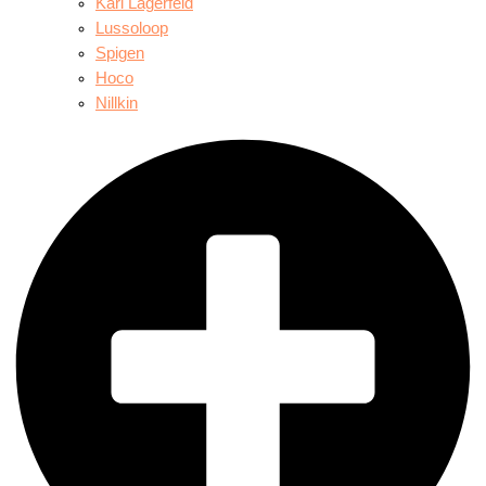
Karl Lagerfeld
Lussoloop
Spigen
Hoco
Nillkin