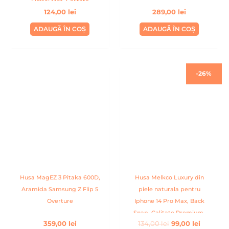
Finisaj Mat, Calitate
124,00
lei
289,00
lei
Premium, Handmade, Gri
ADAUGĂ ÎN COȘ
ADAUGĂ ÎN COȘ
Prețul
Prețul
-26%
inițial
curent
a
este:
fost:
99,00 lei
134,00 lei.
Husa MagEZ 3 Pitaka 600D,
Husa Melkco Luxury din
Aramida Samsung Z Flip 5
piele naturala pentru
Overture
Iphone 14 Pro Max, Back
Snap, Calitate Premium,
359,00
lei
134,00
lei
99,00
lei
Handmade, Albastru inchis