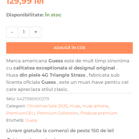
129,99
lei
17
Pro
Disponibilitate:
În stoc
Max,
Guess,
Leather
-
+
4G
Triangle
ADAUGĂ ÎN COȘ
Strass
MagSafe,
Marca americana
Guess
este de mult timp sinonima
Incarcare
cu
calitatea exceptionala si designul original
.
wireless,
Husa
din piele
4G Triangle Strass
, fabricata sub
Negru
licenta oficiala
Guess
, este un must-have pentru cei
care apreciaza stilul clasic.
SKU:
6427956900279
Categorii:
Christmas Sale 2025
,
Huse
,
Huse iphone
,
PremiumCELL Premium Collection
,
Produse premium
Etichetă:
Guess
Livrare gratuita la comenzi de peste 150 de lei!