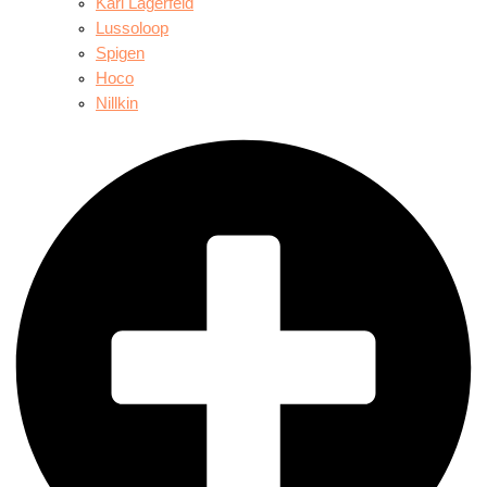
Karl Lagerfeld
Lussoloop
Spigen
Hoco
Nillkin