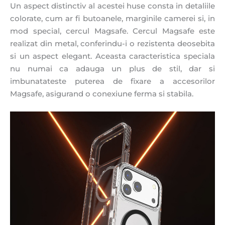
Un aspect distinctiv al acestei huse consta in detaliile
colorate, cum ar fi butoanele, marginile camerei si, in
mod special, cercul Magsafe. Cercul Magsafe este
realizat din metal, conferindu-i o rezistenta deosebita
si un aspect elegant. Aceasta caracteristica speciala
nu numai ca adauga un plus de stil, dar si
imbunatateste puterea de fixare a accesorilor
Magsafe, asigurand o conexiune ferma si stabila.