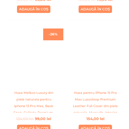
Albastru
ADAUGĂ ÎN COȘ
ADAUGĂ ÎN COȘ
Prețul
Prețul
-26%
inițial
curent
a
este:
fost:
99,00 lei.
134,00 lei.
Husa Melkco Luxury din
Husa pentru iPhone 15 Pro
piele naturala pentru
Max Lussoloop Premium
Iphone 13 Pro Max, Back
Leather Full Cover din piele
Snap, Calitate Premium,
naturala, Magsafe, Interior
134,00
lei
99,00
lei
154,00
lei
Handmade, Gri
Din Microfibra, Handmade,
Albastru
ADAUGĂ ÎN COȘ
ADAUGĂ ÎN COȘ