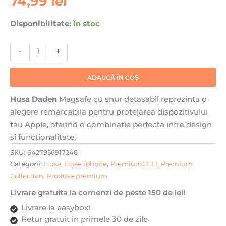
74,99
lei
Snur
detasabil,
Disponibilitate:
În stoc
Antisoc,
Protectie
-
+
Superioara,
Bumper
interior,
ADAUGĂ ÎN COȘ
Magsafe,
Transparenta
Husa Daden
Magsafe cu snur detasabil reprezinta o
cu
alegere remarcabila pentru protejarea dispozitivului
Roz
tau Apple, oferind o combinatie perfecta intre design
si functionalitate.
SKU:
6427956917246
Categorii:
Huse
,
Huse iphone
,
PremiumCELL Premium
Collection
,
Produse premium
Livrare gratuita la comenzi de peste 150 de lei!
Livrare la easybox!
Retur gratuit in primele 30 de zile