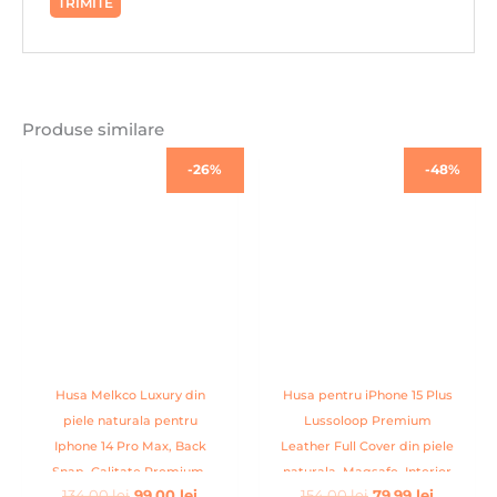
Produse similare
Prețul
Prețul
Prețul
Prețul
-26%
-48%
inițial
curent
inițial
curent
a
este:
a
este:
fost:
99,00 lei.
fost:
79,99 lei.
134,00 lei.
154,00 lei.
Husa Melkco Luxury din
Husa pentru iPhone 15 Plus
piele naturala pentru
Lussoloop Premium
Iphone 14 Pro Max, Back
Leather Full Cover din piele
Snap, Calitate Premium,
naturala, Magsafe, Interior
134,00
lei
99,00
lei
154,00
lei
79,99
lei
Handmade, Albastru inchis
Din Microfibra, Handmade,