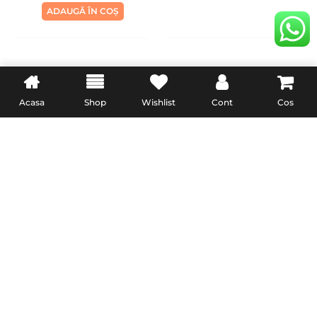
Albastru
ADAUGĂ ÎN COȘ
INFORMATII UTILE
LEGAL
Acasa
Shop
Wishlist
Cont
Cos
Livrare
Termeni & Conditii
Politica de retur
Confidentialitate
Formular de retur
Politica Cookies
Garanție și conformitate
reclamatiisal.anpc.ro
PremiumCell.Ro © 2024 • Toate Drepturile Rezervate