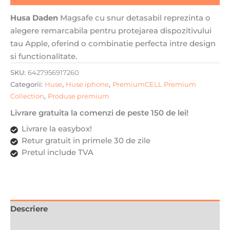
interior,
Husa Daden
Magsafe cu snur detasabil reprezinta o
Magsafe,
alegere remarcabila pentru protejarea dispozitivului
Transparenta
tau Apple, oferind o combinatie perfecta intre design
cu
si functionalitate.
Mov
SKU:
6427956917260
Categorii:
Huse
,
Huse iphone
,
PremiumCELL Premium
Collection
,
Produse premium
Livrare gratuita la comenzi de peste 150 de lei!
Livrare la easybox!
Retur gratuit in primele 30 de zile
Pretul include TVA
Descriere
Recenzii (0)