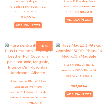
piele naturala pentru
iPhone 13 Pro Max, Back
Airpods Pro/Airpods Pro 2,
Snap, Calitate Premium,
134,00
lei
99,00
lei
Finisaj Mat, Calitate
Handmade, Visiniu
124,00
lei
Premium, Handmade,
ADAUGĂ ÎN COȘ
Negru
ADAUGĂ ÎN COȘ
Prețul
Prețul
-48%
inițial
curent
a
este:
fost:
79,99 lei.
154,00 lei.
Husa MagEZ 3 Pitaka,
Aramida 1500D iPhone 14
Negru/Gri MagSafe
Husa pentru iPhone 15 Plus
289,00
lei
Lussoloop Premium
Leather Full Cover din piele
ADAUGĂ ÎN COȘ
naturala, Magsafe, Interior
154,00
lei
79,99
lei
Din Microfibra, Handmade,