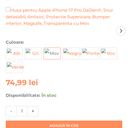
Cantitate
Culoare:
Husa
pentru
Apple
iPhone
17
74,99
lei
Pro
DaDen®,
Snur
Disponibilitate:
În stoc
detasabil,
Antisoc,
-
+
Protectie
Superioara,
ADAUGĂ ÎN COȘ
Bumper