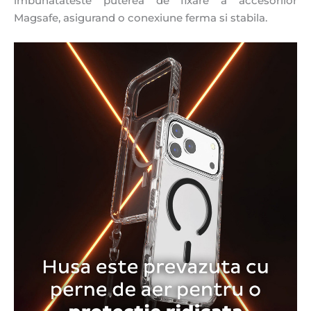
imbunatateste puterea de fixare a accesorilor
Magsafe, asigurand o conexiune ferma si stabila.