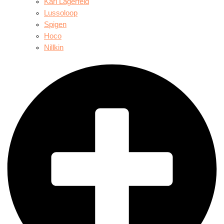
Karl Lagerfeld
Lussoloop
Spigen
Hoco
Nillkin