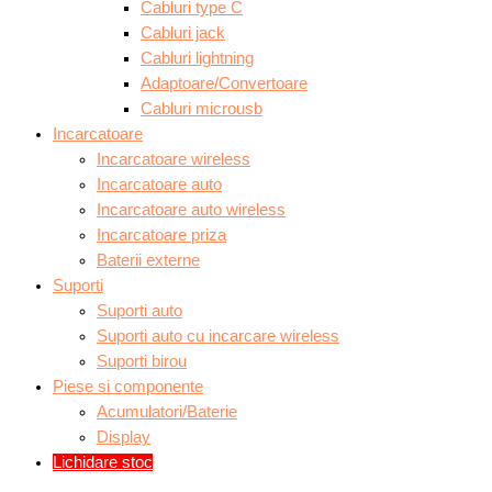
Cabluri type C
Cabluri jack
Cabluri lightning
Adaptoare/Convertoare
Cabluri microusb
Incarcatoare
Incarcatoare wireless
Incarcatoare auto
Incarcatoare auto wireless
Incarcatoare priza
Baterii externe
Suporti
Suporti auto
Suporti auto cu incarcare wireless
Suporti birou
Piese si componente
Acumulatori/Baterie
Display
Lichidare stoc