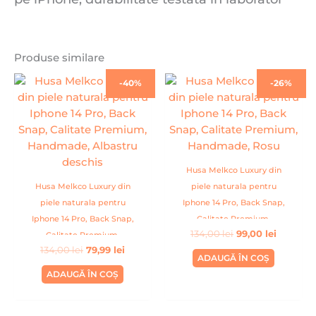
Produse similare
Prețul
Prețul
Prețul
Prețul
-40%
-26%
inițial
curent
inițial
curent
a
este:
a
este:
fost:
79,99 lei.
fost:
99,00 lei
134,00 lei.
134,00 lei.
Husa Melkco Luxury din
Husa Melkco Luxury din
piele naturala pentru
piele naturala pentru
Iphone 14 Pro, Back Snap,
Iphone 14 Pro, Back Snap,
Calitate Premium,
134,00
lei
99,00
lei
Calitate Premium,
Handmade, Rosu
134,00
lei
79,99
lei
Handmade, Albastru
ADAUGĂ ÎN COȘ
deschis
ADAUGĂ ÎN COȘ