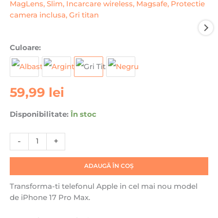
Cantitate
Culoare:
Husa
pentru
Apple
59,99
lei
iPhone
14
Pro
Disponibilitate:
În stoc
Max
Daden®
-
+
MagLens,
Slim,
ADAUGĂ ÎN COȘ
Incarcare
wireless,
Transforma-ti telefonul Apple in cel mai nou model
Magsafe,
de iPhone 17 Pro Max.
Protectie
camera