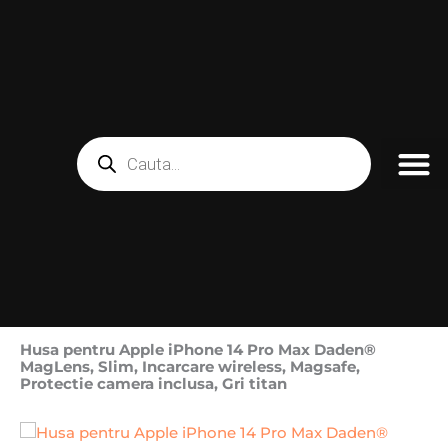
Skip
to
content
Products
search
Husa pentru Apple iPhone 14 Pro Max Daden®
MagLens, Slim, Incarcare wireless, Magsafe,
Protectie camera inclusa, Gri titan