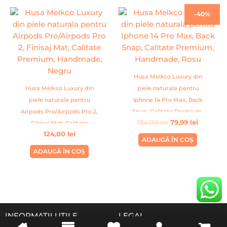
Prețul
Prețul
-40%
inițial
curent
a
este:
fost:
79,99 lei.
134,00 lei.
Husa Melkco Luxury din
Husa Melkco Luxury din
piele naturala pentru
piele naturala pentru
Iphone 14 Pro Max, Back
Airpods Pro/Airpods Pro 2,
Snap, Calitate Premium,
134,00
lei
79,99
lei
Finisaj Mat, Calitate
Handmade, Rosu
124,00
lei
Premium, Handmade,
ADAUGĂ ÎN COȘ
Negru
ADAUGĂ ÎN COȘ
INFORMATII UTILE
LEGAL