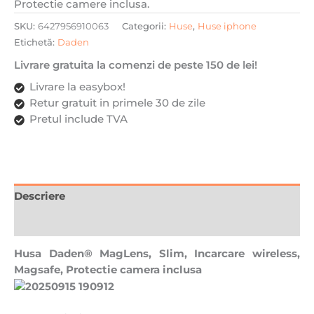
Protectie camere inclusa.
inclusa,
SKU:
6427956910063
Categorii:
Huse
,
Huse iphone
Gri
Etichetă:
Daden
titan
Livrare gratuita la comenzi de peste 150 de lei!
Livrare la easybox!
Retur gratuit in primele 30 de zile
Pretul include TVA
Descriere
Recenzii (0)
Husa Daden® MagLens, Slim, Incarcare wireless,
Magsafe, Protectie camera inclusa