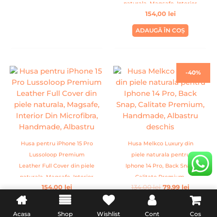
naturala, Magsafe, Interior
154,00
lei
Din Microfibra, Handmade,
Albastru
ADAUGĂ ÎN COȘ
Prețul
Prețul
-40%
inițial
curent
a
este:
fost:
79,99 lei.
134,00 lei.
Husa pentru iPhone 15 Pro
Husa Melkco Luxury din
Lussoloop Premium
piele naturala pentru
Leather Full Cover din piele
Iphone 14 Pro, Back Snap,
naturala, Magsafe, Interior
Calitate Premium,
154,00
lei
134,00
lei
79,99
lei
Din Microfibra, Handmade,
Handmade, Albastru
Albastru
deschis
ADAUGĂ ÎN COȘ
ADAUGĂ ÎN COȘ
Acasa
Shop
Wishlist
Cont
Cos