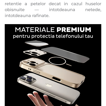
retentie a petelor decat in ​​cazul huselor
obisnuite — intotdeauna netede,
intotdeauna rafinate.