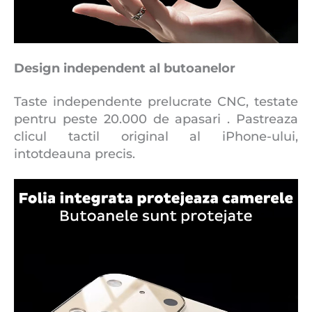
Design independent al butoanelor
Taste independente prelucrate CNC, testate
pentru peste 20.000 de apasari . Pastreaza
clicul tactil original al iPhone-ului,
intotdeauna precis.