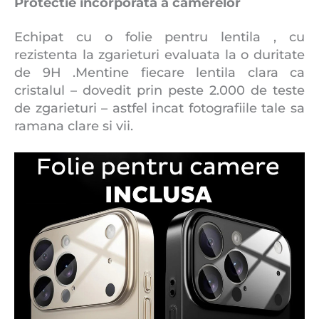
Protectie incorporata a camerelor
Echipat cu o folie pentru lentila , cu
rezistenta la zgarieturi evaluata la o duritate
de 9H .Mentine fiecare lentila clara ca
cristalul – dovedit prin peste 2.000 de teste
de zgarieturi – astfel incat fotografiile tale sa
ramana clare si vii.