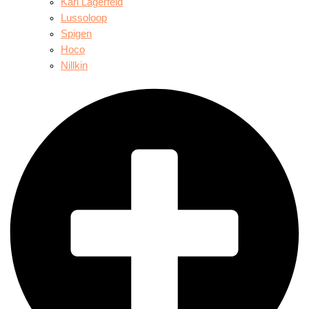
Karl Lagerfeld
Lussoloop
Spigen
Hoco
Nillkin