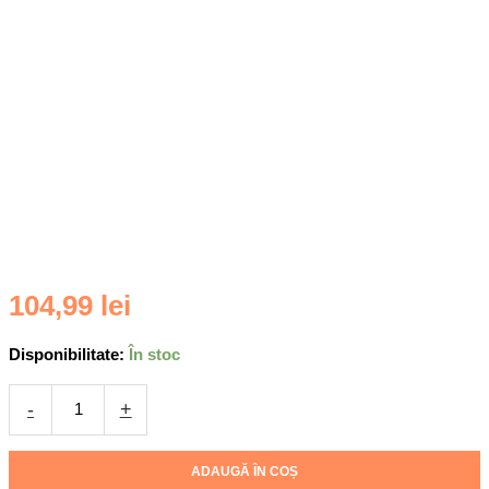
Cantitate
104,99
lei
Folie
Sticla
Disponibilitate:
În stoc
pentru
Apple
-
+
iPhone
16
Pro
ADAUGĂ ÎN COȘ