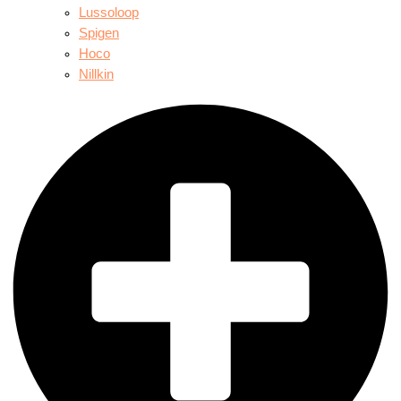
Lussoloop
Spigen
Hoco
Nillkin