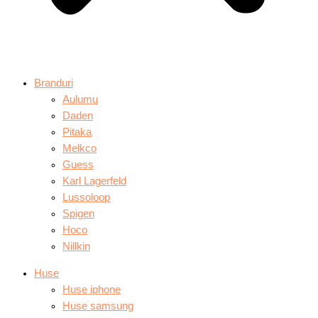
Branduri
Aulumu
Daden
Pitaka
Melkco
Guess
Karl Lagerfeld
Lussoloop
Spigen
Hoco
Nillkin
Huse
Huse iphone
Huse samsung