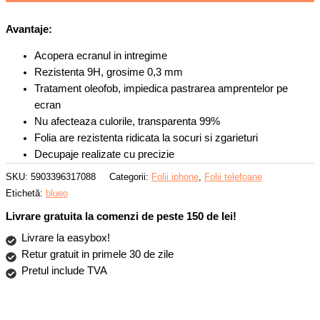
Blueo,
Sticla
Avantaje:
temperata
9H,
Acopera ecranul in intregime
2.5D,
Rezistenta 9H, grosime 0,3 mm
Classic
Tratament oleofob, impiedica pastrarea amprentelor pe
Glass,
ecran
0.33
Nu afecteaza culorile, transparenta 99%
mm,
Folia are rezistenta ridicata la socuri si zgarieturi
Transparent
Decupaje realizate cu precizie
SKU:
5903396317088
Categorii:
Folii iphone
,
Folii telefoane
Etichetă:
blueo
Livrare gratuita la comenzi de peste 150 de lei!
Livrare la easybox!
Retur gratuit in primele 30 de zile
Pretul include TVA