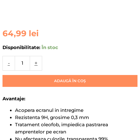
Cantitate
64,99
lei
Folie
Privacy
Disponibilitate:
În stoc
de
sticla
-
+
pentru
iPhone
12
ADAUGĂ ÎN COȘ
Avantaje:
Acopera ecranul in intregime
Rezistenta 9H, grosime 0,3 mm
Tratament oleofob, impiedica pastrarea
amprentelor pe ecran
Nu afecteaza culorile, transparenta 99%