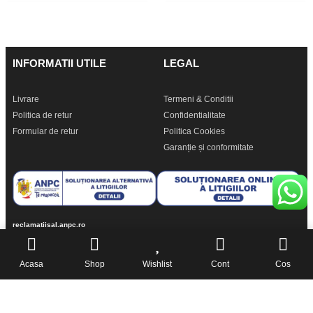
INFORMATII UTILE
LEGAL
Livrare
Termeni & Conditii
Politica de retur
Confidentialitate
Formular de retur
Politica Cookies
Garanție și conformitate
reclamatiisal.anpc.ro
PremiumCell.Ro © 2024 • Toate Drepturile Rezervate
Acasa
Shop
Wishlist
Cont
Cos