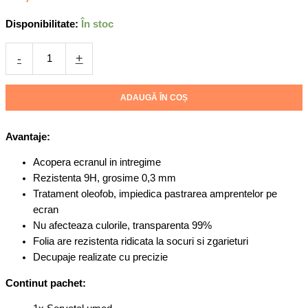
de
Disponibilitate:
În stoc
sticla
pentru
-
+
Samsung
S24
Ultra,
ADAUGĂ ÎN COȘ
Protectie
oleofobica,
Avantaje:
Full
Glue
Acopera ecranul in intregime
Rezistenta 9H, grosime 0,3 mm
Tratament oleofob, impiedica pastrarea amprentelor pe
ecran
Nu afecteaza culorile, transparenta 99%
Folia are rezistenta ridicata la socuri si zgarieturi
Decupaje realizate cu precizie
Continut pachet: