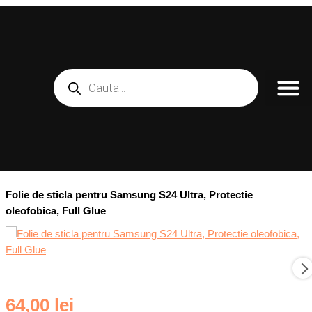
Skip
to
content
Products
search
Folie de sticla pentru Samsung S24 Ultra, Protectie
oleofobica, Full Glue
Cantitate
64,00
lei
Folie