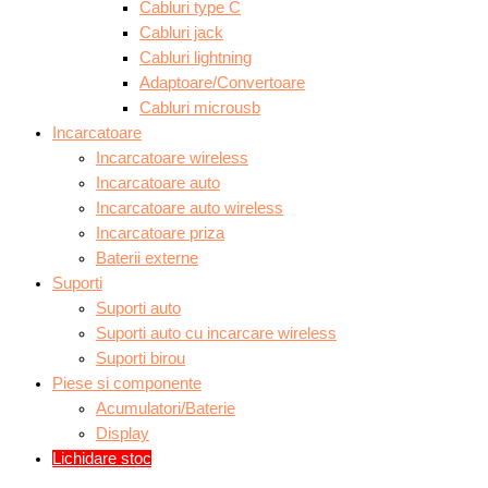
Cabluri type C
Cabluri jack
Cabluri lightning
Adaptoare/Convertoare
Cabluri microusb
Incarcatoare
Incarcatoare wireless
Incarcatoare auto
Incarcatoare auto wireless
Incarcatoare priza
Baterii externe
Suporti
Suporti auto
Suporti auto cu incarcare wireless
Suporti birou
Piese si componente
Acumulatori/Baterie
Display
Lichidare stoc