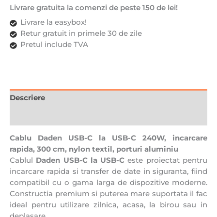
Textil,
Livrare gratuita la comenzi de peste 150 de lei!
Fast
Livrare la easybox!
charge,
Retur gratuit in primele 30 de zile
5A,
Pretul include TVA
USB
la
USB-
C,
3
Descriere
metri,
Recenzii (0)
Portocaliu
Cablu Daden USB-C la USB-C 240W, incarcare
rapida, 300 cm, nylon textil, porturi aluminiu
Cablul
Daden USB-C la USB-C
este proiectat pentru
incarcare rapida si transfer de date in siguranta, fiind
compatibil cu o gama larga de dispozitive moderne.
Constructia premium si puterea mare suportata il fac
ideal pentru utilizare zilnica, acasa, la birou sau in
deplasare.