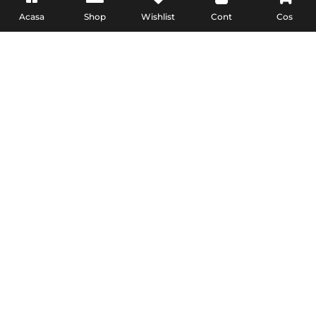
Acasa
Shop
Wishlist
Cont
Cos
INFO
Imaginile sunt cu titlu de prezentare. In functie de