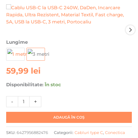
Cantitate
Lungime
Cablu
USB-
C
59,99
lei
la
USB-
C
Disponibilitate:
În stoc
240W,
DaDen,
-
+
Incarcare
Rapida,
ADAUGĂ ÎN COȘ
Ultra
Rezistent,
SKU:
6427956882476
Categorii:
Cabluri type C
,
Conectica
Material