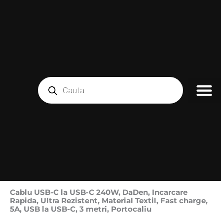
Skip
to
content
Products
search
Cablu USB-C la USB-C 240W, DaDen, Incarcare
Rapida, Ultra Rezistent, Material Textil, Fast charge,
5A, USB la USB-C, 3 metri, Portocaliu