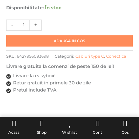
C
Disponibilitate:
În stoc
240W,
DaDen,
Incarcare
-
+
Rapida,
Ultra
ADAUGĂ ÎN COȘ
Rezistent,
Material
SKU:
6427956093698
Categorii:
Cabluri type C
,
Conectica
Textil,
Fast
Livrare gratuita la comenzi de peste 150 de lei!
charge,
Livrare la easybox!
5A,
Retur gratuit in primele 30 de zile
USB
Pretul include TVA
la
USB-
C,
1
metru,
Descriere
Portocaliu
Acasa
Shop
Wishlist
Cont
Cos
Recenzii (0)