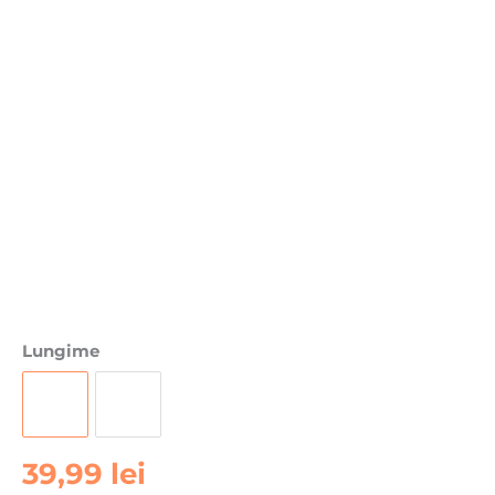
Cantitate
Lungime
Cablu
USB-
C
la
39,99
lei
USB-