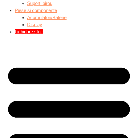
Suporti birou
Piese si componente
Acumulatori/Baterie
Display
Lichidare stoc