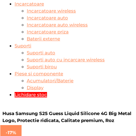
Incarcatoare
Incarcatoare wireless
Incarcatoare auto
Incarcatoare auto wireless
Incarcatoare priza
Baterii externe
Suporti
Suporti auto
Suporti auto cu incarcare wireless
Suporti birou
Piese si componente
Acumulatori/Baterie
Display
Lichidare stoc
Husa Samsung S25 Guess Liquid Silicone 4G Big Metal
Logo, Protectie ridicata, Calitate premium, Roz
Prețul
Prețul
Prețul
Prețul
-17%
inițial
inițial
curent
curent