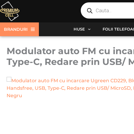
Products
Skip
search
to
content
BRANDURI
HUSE
FOLII TELEFO
Modulator auto FM cu inca
Type-C, Redare prin USB/ M