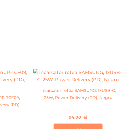
Incarcator retea SAMSUNG, 1xUSB-C,
 JR-TCF09,
25W, Power Delivery (PD), Negru
very (PD),
94,00
lei