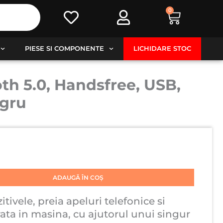
0
Cart
PIESE SI COMPONENTE
LICHIDARE STOC
th 5.0, Handsfree, USB,
egru
ADAUGĂ ÎN COȘ
tivele, preia apeluri telefonice si
ata in masina, cu ajutorul unui singur