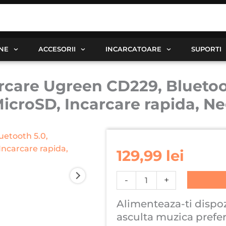
ANE
ACCESORII
INCARCATOARE
SUPORTI
rcare Ugreen CD229, Bluetoo
icroSD, Incarcare rapida, N
Cantitate
Modulator
129,99
lei
auto
FM
-
+
cu
incarcare
Alimenteaza-ti dispozi
Ugreen
asculta muzica prefer
CD229,