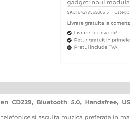
gadget: noul modulat
Bluetooth
SKU:
6427956936513
Categor
5.0,
Handsfree,
Livrare gratuita la comenzi
USB,
Livrare la easybox!
Type-
Retur gratuit in primele
C,
Pretul include TVA
Redare
prin
USB/
MicroSD,
Incarcare
rapida,
Negru
en CD229, Bluetooth 5.0, Handsfree, US
i telefonice si asculta muzica preferata in m