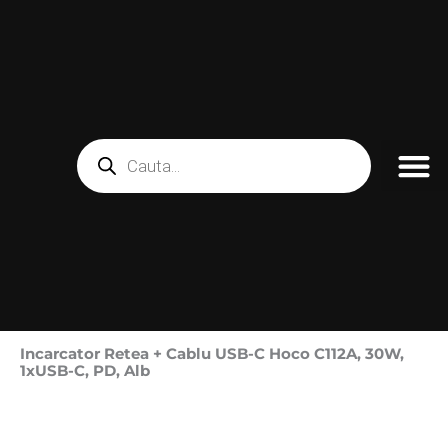
Skip
to
content
Products
search
Incarcator Retea + Cablu USB-C Hoco C112A, 30W,
1xUSB-C, PD, Alb