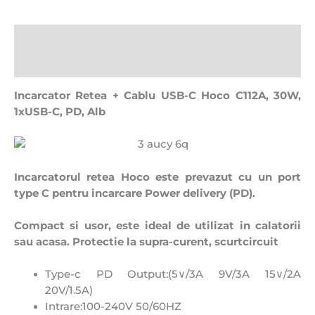
Descriere
Recenzii (0)
Incarcator Retea + Cablu USB-C Hoco C112A, 30W,
1xUSB-C, PD, Alb
Incarcatorul retea Hoco este prevazut cu un port
type C pentru incarcare Power delivery (PD).
Compact si usor, este ideal de utilizat in calatorii
sau acasa. Protectie la supra-curent, scurtcircuit
Type-c PD Output:(5∨/3A 9V/3A 15∨/2A
20V/1.5A)
Intrare:100-240V 50/60HZ