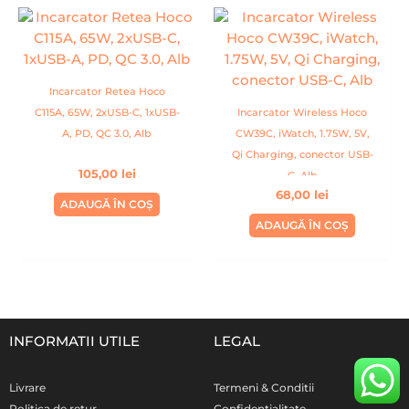
Incarcator Retea Hoco
C115A, 65W, 2xUSB-C, 1xUSB-
Incarcator Wireless Hoco
A, PD, QC 3.0, Alb
CW39C, iWatch, 1.75W, 5V,
Qi Charging, conector USB-
105,00
lei
C, Alb
68,00
lei
ADAUGĂ ÎN COȘ
ADAUGĂ ÎN COȘ
INFORMATII UTILE
LEGAL
Livrare
Termeni & Conditii
Politica de retur
Confidentialitate