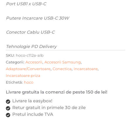
C,
Port USB
1 x USB-C
PD,
Alb
Putere Incarcare
USB-C 30W
Conector Cablu
USB-C
Tehnologie
PD Delivery
SKU:
hoco-c112a-alb
Categorii:
Accesorii
,
Accesorii Samsung
,
Adaptoare/Convertoare
,
Conectica
,
Incarcatoare
,
Incarcatoare priza
Etichetă:
hoco
Livrare gratuita la comenzi de peste 150 de lei!
Livrare la easybox!
Retur gratuit in primele 30 de zile
Pretul include TVA