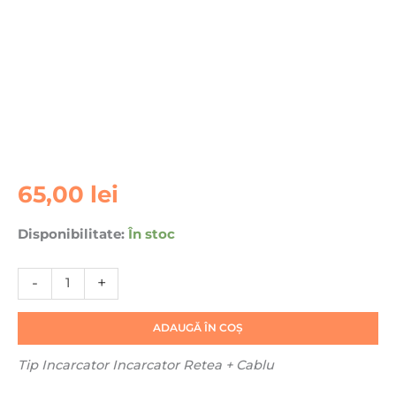
Cantitate
65,00
lei
Incarcator
Retea
Disponibilitate:
În stoc
+
Cablu
-
+
USB-
C
Hoco
ADAUGĂ ÎN COȘ
C112A,
Tip Incarcator
Incarcator Retea + Cablu
30W,
1xUSB-