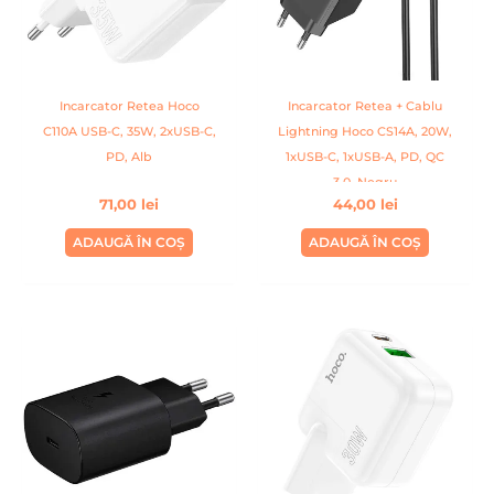
Incarcator Retea Hoco
Incarcator Retea + Cablu
C110A USB-C, 35W, 2xUSB-C,
Lightning Hoco CS14A, 20W,
PD, Alb
1xUSB-C, 1xUSB-A, PD, QC
3.0, Negru
71,00
lei
44,00
lei
ADAUGĂ ÎN COȘ
ADAUGĂ ÎN COȘ