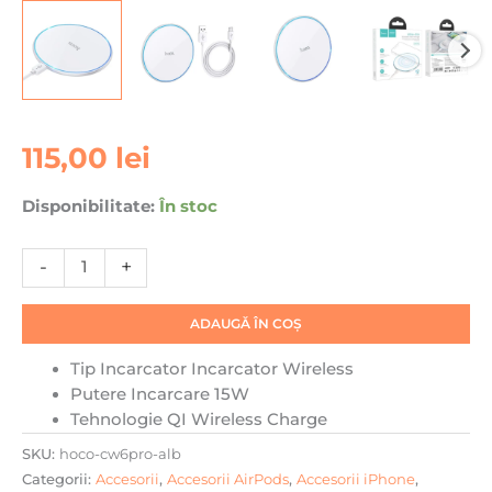
Cantitate
115,00
lei
Incarcator
Wireless
Disponibilitate:
În stoc
Hoco
CW6
-
+
Pro,
Ultra
Thin,
ADAUGĂ ÎN COȘ
15W,
Tip Incarcator
Incarcator Wireless
Qi
Putere Incarcare 1
5W
Charging,
Tehnologie
QI Wireless Charge
Ambient
Light,
SKU:
hoco-cw6pro-alb
Alb
Categorii:
Accesorii
,
Accesorii AirPods
,
Accesorii iPhone
,