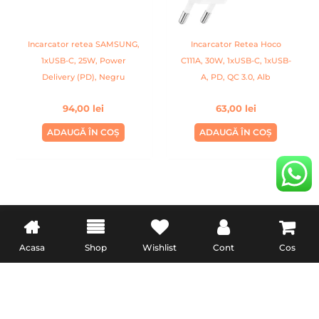
Incarcator retea SAMSUNG,
Incarcator Retea Hoco
1xUSB-C, 25W, Power
C111A, 30W, 1xUSB-C, 1xUSB-
Delivery (PD), Negru
A, PD, QC 3.0, Alb
94,00
lei
63,00
lei
ADAUGĂ ÎN COȘ
ADAUGĂ ÎN COȘ
INFORMATII UTILE
LEGAL
Acasa
Shop
Wishlist
Cont
Cos
Livrare
Termeni & Conditii
Politica de retur
Confidentialitate
Formular de retur
Politica Cookies
Garanție și conformitate