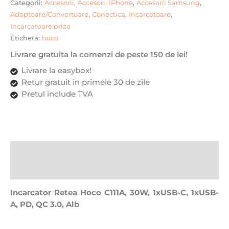
Categorii:
Accesorii
,
Accesorii iPhone
,
Accesorii Samsung
,
Adaptoare/Convertoare
,
Conectica
,
Incarcatoare
,
Incarcatoare priza
Etichetă:
hoco
Livrare gratuita la comenzi de peste 150 de lei!
Livrare la easybox!
Retur gratuit in primele 30 de zile
Pretul include TVA
Descriere
Recenzii (0)
Incarcator Retea Hoco C111A, 30W, 1xUSB-C, 1xUSB-
A, PD, QC 3.0, Alb