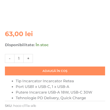
Cantitate
63,00
lei
Incarcator
Retea
Disponibilitate:
În stoc
Hoco
C111A,
-
+
30W,
1xUSB-
C,
ADAUGĂ ÎN COȘ
1xUSB-
Tip Incarcator
Incarcator Retea
A,
Port USB
1 x USB-C, 1 x USB-A
PD,
Putere Incarcare
USB-A 18W, USB-C 30W
QC
Tehnologie
PD Delivery, Quick Charge
3.0,
Alb
SKU:
hoco-c111a-alb