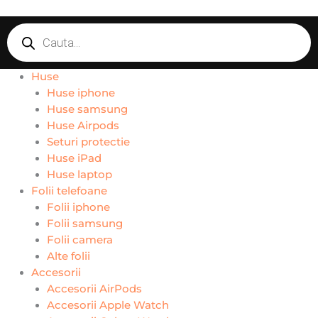
Skip
Products
to
search
content
Huse
Huse iphone
Huse samsung
Huse Airpods
Seturi protectie
Huse iPad
Huse laptop
Folii telefoane
Folii iphone
Folii samsung
Folii camera
Alte folii
Accesorii
Accesorii AirPods
Accesorii Apple Watch