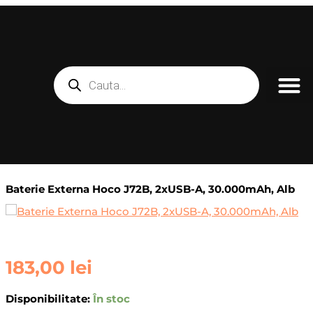
Skip
to
content
Products
search
Baterie Externa Hoco J72B, 2xUSB-A, 30.000mAh, Alb
Cantitate
183,00
lei
Baterie
Externa
Disponibilitate:
În stoc
Hoco