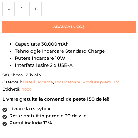
J72B,
-
+
2xUSB-
A,
30.000mAh,
ADAUGĂ ÎN COȘ
Alb
Capacitate
30.000mAh
Tehnologie Incarcare
Standard Charge
Putere Incarcare
10W
Interfata Iesire
2 x USB-A
SKU:
hoco-j72b-alb
Categorii:
Baterii externe
,
Incarcatoare
,
Produse premium
Etichetă:
hoco
Livrare gratuita la comenzi de peste 150 de lei!
Livrare la easybox!
Retur gratuit in primele 30 de zile
Pretul include TVA