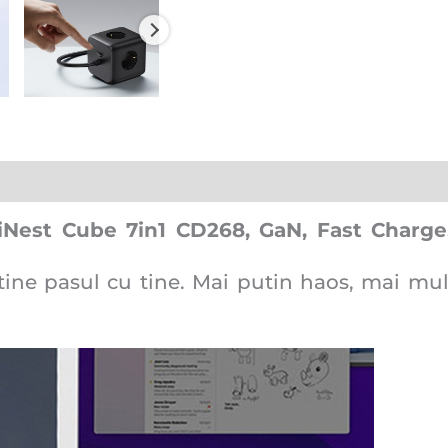
iNest Cube 7in1 CD268, GaN, Fast Charge
e tine pasul cu tine. Mai putin haos, mai 