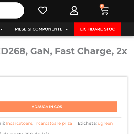
0
Cart
PIESE SI COMPONENTE
LICHIDARE STOC
CD268, GaN, Fast Charge, 2x
ADAUGĂ ÎN COȘ
ii:
Incarcatoare
,
Incarcatoare priza
Etichetă:
ugreen