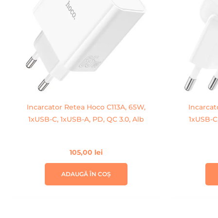
Incarcator Retea Hoco C113A, 65W,
Incarcat
1xUSB-C, 1xUSB-A, PD, QC 3.0, Alb
1xUSB-C,
105,00
lei
ADAUGĂ ÎN COȘ