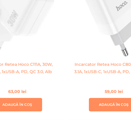
or Retea Hoco C111A, 30W,
Incarcator Retea Hoco C80
 1xUSB-A, PD, QC 3.0, Alb
3.1A, 1xUSB-C, 1xUSB-A, PD,
63,00
lei
59,00
lei
ADAUGĂ ÎN COȘ
ADAUGĂ ÎN COȘ