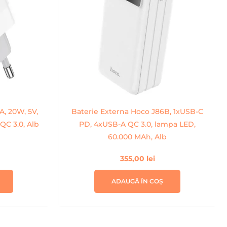
A, 20W, 5V,
Baterie Externa Hoco J86B, 1xUSB-C
 QC 3.0, Alb
PD, 4xUSB-A QC 3.0, lampa LED,
60.000 MAh, Alb
355,00
lei
ADAUGĂ ÎN COȘ