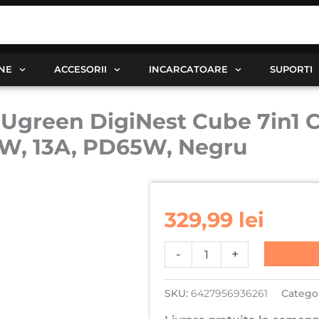
ANE
ACCESORII
INCARCATOARE
SUPORTI
 Ugreen DigiNest Cube 7in1 
0W, 13A, PD65W, Negru
Cantitate
Incarcator
329,99
lei
Rapid
Universal
-
+
Ugreen
DigiNest
SKU:
6427956936261
Categor
Cube
7in1