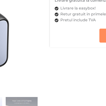
Livrare gratuita la comenzi
CD268,
Livrare la easybox!
GaN,
Retur gratuit in primele
Fast
Pretul include TVA
Charge,
2x
USB-
C,
2x
USB,
3x
AC,
2990W,
13A,
PD65W,
Negru