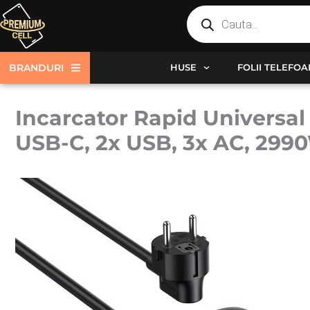
Products
Skip
search
to
content
BRANDURI
HUSE
FOLII TELEFO
Incarcator Rapid Universal
USB-C, 2x USB, 3x AC, 299