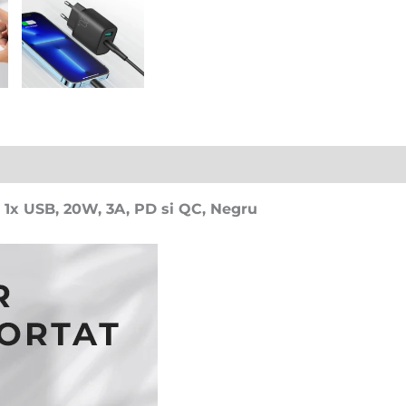
, 1x USB, 20W, 3A, PD si QC, Negru