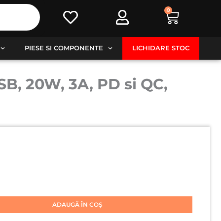
0
Cart
PIESE SI COMPONENTE
LICHIDARE STOC
SB, 20W, 3A, PD si QC,
ADAUGĂ ÎN COȘ