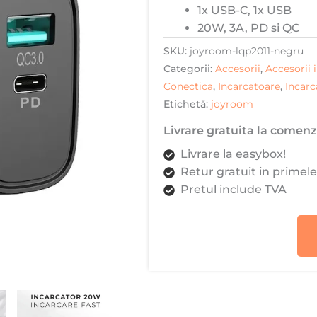
1x USB-C, 1x USB
USB-
20W, 3A, PD si QC
C,
1x
SKU:
joyroom-lqp2011-negru
USB,
Categorii:
Accesorii
,
Accesorii
20W,
Conectica
,
Incarcatoare
,
Incarc
3A,
Etichetă:
joyroom
PD
Livrare gratuita la comenzi
si
Livrare la easybox!
QC,
Retur gratuit in primele
Negru
Pretul include TVA