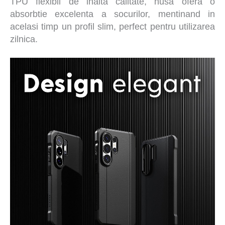
TPU flexibil de inalta calitate, husa ofera o
absorbtie excelenta a socurilor, mentinand in
acelasi timp un profil slim, perfect pentru utilizarea
zilnica.