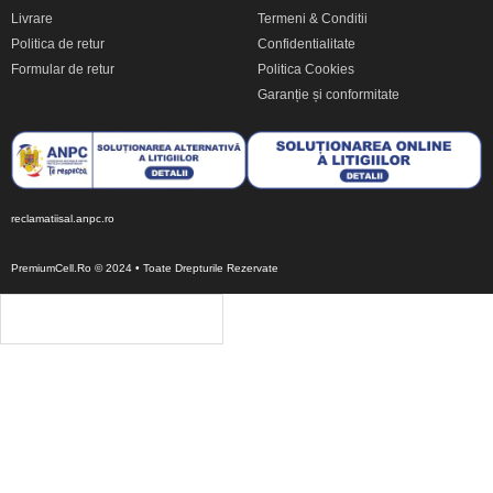
Livrare
Termeni & Conditii
Politica de retur
Confidentialitate
Formular de retur
Politica Cookies
Garanție și conformitate
reclamatiisal.anpc.ro
PremiumCell.Ro © 2024 • Toate Drepturile Rezervate