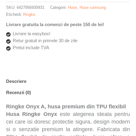
Antisoc,
SKU:
6427956930931
Categorii:
Huse
,
Huse samsung
Colturi
Etichetă:
Ringke
intarite,
Livrare gratuita la comenzi de peste 150 de lei!
Negru
Livrare la easybox!
Retur gratuit in primele 30 de zile
Pretul include TVA
Descriere
Recenzii (0)
Ringke Onyx A, husa premium din TPU flexibil
Husa Ringke Onyx
este alegerea ideala pentru
cei care isi doresc protectie sigura, design modern
si o senzatie premium la atingere. Fabricata din