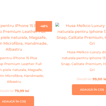
Prețul
Prețul
Prețul
-48%
inițial
curent
inițial
a
este:
a
fost:
79,99 lei.
fost:
154,00 lei.
134,00 l
Husa Melkco Luxury di
pentru iPhone 15 Plus
naturala pentru Iphone 13
op Premium Leather Full
Snap, Calitate Premium,
n piele naturala, Magsafe,
Gri
Din Microfibra, Handmade,
134,00
lei
99,00
l
Albastru
ADAUGĂ ÎN COȘ
154,00
lei
79,99
lei
ADAUGĂ ÎN COȘ