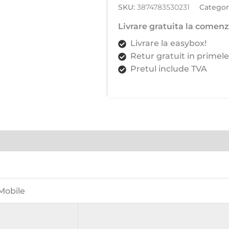
SKU:
3874783530231
Categor
Pro
Max,
Livrare gratuita la comenzi
Clear
Livrare la easybox!
Case,
Retur gratuit in primele
Ultra
Pretul include TVA
Slim,
Antisoc,
Transparent