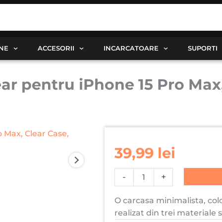
ANE
ACCESORII
INCARCATOARE
SUPORTI
r pentru iPhone 15 Pro Max, 
Cantitate
Husa
39,99
lei
Premium®
Silicon
-
+
Clear
pentru
O carcasa minimalista, colo
iPhone
realizat din trei materiale 
15