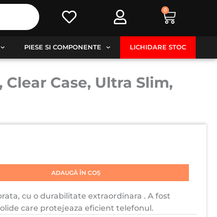
0
Cart
PIESE SI COMPONENTE
LICHIDARE STOC
Clear Case, Ultra Slim,
ADAUGĂ ÎN COȘ
rata, cu o durabilitate extraordinara . A fost
solide care protejeaza eficient telefonul.