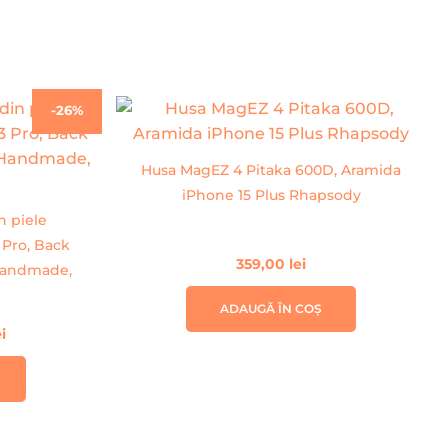
Prețul
-26%
curent
este:
99,00 lei.
Husa MagEZ 4 Pitaka 600D, Aramida
ei.
iPhone 15 Plus Rhapsody
n piele
 Pro, Back
359,00
lei
 Handmade,
ADAUGĂ ÎN COȘ
ei