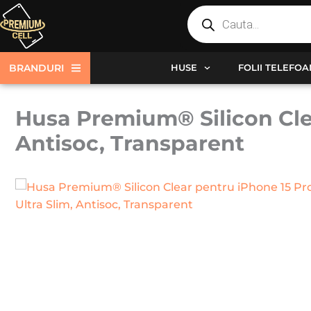
Products
Skip
search
to
content
BRANDURI
HUSE
FOLII TELEFO
Husa Premium® Silicon Clea
Antisoc, Transparent