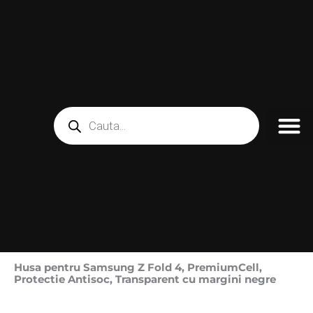
Skip
to
content
Products
search
FOLII TELE
PIESE SI CO
LICHIDARE STOC
Husa pentru Samsung Z Fold 4, PremiumCell,
Protectie Antisoc, Transparent cu margini negre