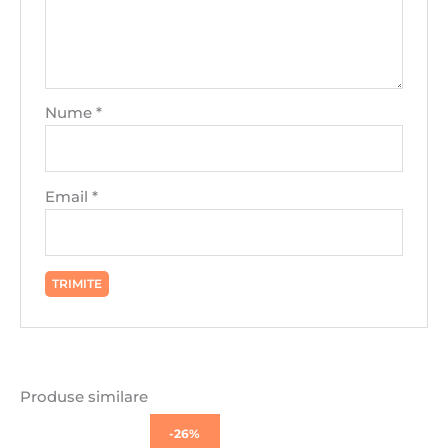
Nume
*
Email
*
Produse similare
Prețul
Prețul
-26%
inițial
curent