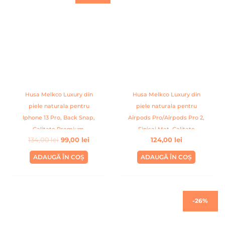
a
este:
fost:
99,00 lei.
134,00 lei.
Husa Melkco Luxury din
Husa Melkco Luxury din
piele naturala pentru
piele naturala pentru
Iphone 13 Pro, Back Snap,
Airpods Pro/Airpods Pro 2,
Calitate Premium,
Finisaj Mat, Calitate
134,00
lei
99,00
lei
124,00
lei
Handmade, Gri
Premium, Handmade,
Negru
ADAUGĂ ÎN COȘ
ADAUGĂ ÎN COȘ
Prețul
Prețul
-26%
inițial
curent
a
este:
fost:
99,00 lei