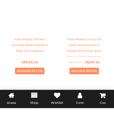
134,00 lei.
Husa MagEZ 3 Pitaka,
Husa Melkco Luxury din
Aramida 1500D iPhone 14
piele naturala pentru
Negru/Gri MagSafe
iPhone 13 Pro Max, Back
Snap, Calitate Premium,
289,00
lei
134,00
lei
99,00
lei
Handmade, Visiniu
ADAUGĂ ÎN COȘ
ADAUGĂ ÎN COȘ
INFORMATII UTILE
LEGAL
Acasa
Shop
Wishlist
Cont
Cos