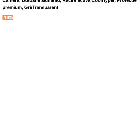
Camera, Butoane aluminiu, Racire activa CoolHyper, Protectie
premium, Gri/Transparent
-19%