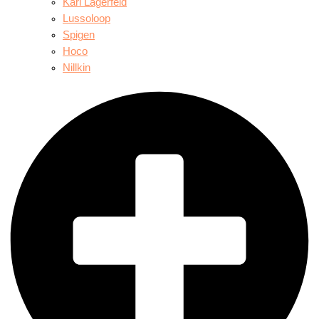
Karl Lagerfeld
Lussoloop
Spigen
Hoco
Nillkin