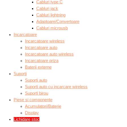
Cabluri type C
Cabluri jack
Cabluri lightning
Adaptoare/Convertoare
Cabluri microusb
Incarcatoare
Incarcatoare wireless
Incarcatoare auto
Incarcatoare auto wireless
Incarcatoare priza
Baterii externe
Suporti
Suporti auto
Suporti auto cu incarcare wireless
Suporti birou
Piese si componente
Acumulatori/Baterie
Display
Lichidare stoc