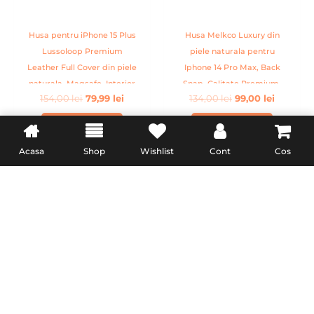
Husa pentru iPhone 15 Plus
Husa Melkco Luxury din
Lussoloop Premium
piele naturala pentru
Leather Full Cover din piele
Iphone 14 Pro Max, Back
naturala, Magsafe, Interior
Snap, Calitate Premium,
154,00
lei
79,99
lei
134,00
lei
99,00
lei
Din Microfibra, Handmade,
Handmade, Gri
Albastru
ADAUGĂ ÎN COȘ
ADAUGĂ ÎN COȘ
Acasa
Shop
Wishlist
Cont
Cos
INFORMATII UTILE
Livrare
Politica de retur
Formular de retur
LEGAL