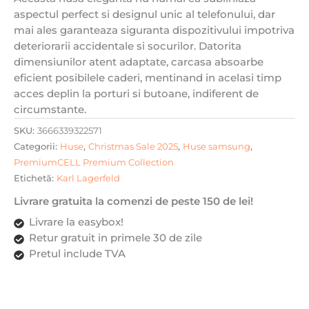
aspectul perfect si designul unic al telefonului, dar
Metal
mai ales garanteaza siguranta dispozitivului impotriva
Pin,
deteriorarii accidentale si socurilor. Datorita
Hardcase,
dimensiunilor atent adaptate, carcasa absoarbe
Negru
eficient posibilele caderi, mentinand in acelasi timp
acces deplin la porturi si butoane, indiferent de
circumstante.
SKU:
3666339322571
Categorii:
Huse
,
Christmas Sale 2025
,
Huse samsung
,
PremiumCELL Premium Collection
Etichetă:
Karl Lagerfeld
Livrare gratuita la comenzi de peste 150 de lei!
Livrare la easybox!
Retur gratuit in primele 30 de zile
Pretul include TVA