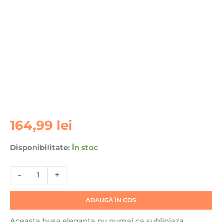
Cantitate
164,99
lei
Husa
pentru
Disponibilitate:
În stoc
Samsung
Galaxy
-
+
Z
Fold6
Karl
ADAUGĂ ÎN COȘ
Lagerfeld,
Aceasta husa eleganta nu numai ca subliniaza
Saffiano