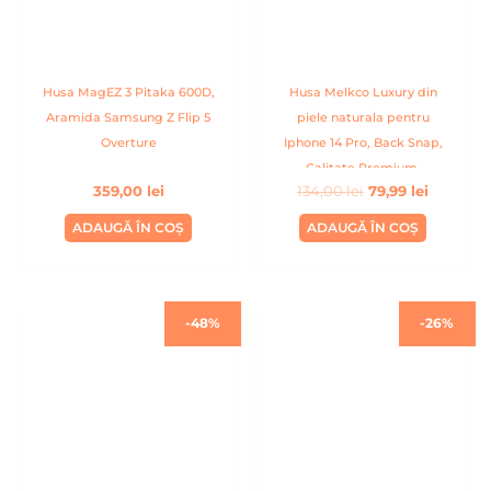
Husa MagEZ 3 Pitaka 600D,
Husa Melkco Luxury din
Aramida Samsung Z Flip 5
piele naturala pentru
Overture
Iphone 14 Pro, Back Snap,
Calitate Premium,
359,00
lei
134,00
lei
79,99
lei
Handmade, Albastru
deschis
ADAUGĂ ÎN COȘ
ADAUGĂ ÎN COȘ
Prețul
Prețul
Prețul
Prețul
-48%
-26%
inițial
curent
inițial
curent
a
este:
a
este:
fost:
79,99 lei.
fost:
99,00 lei
154,00 lei.
134,00 lei.