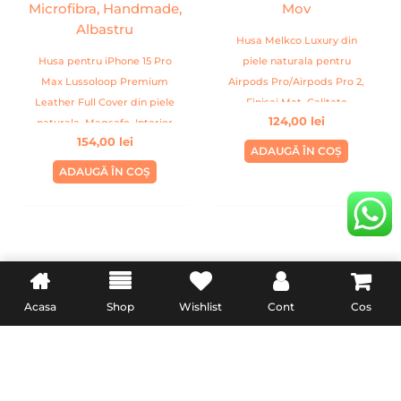
Husa Melkco Luxury din
Husa pentru iPhone 15 Pro
piele naturala pentru
Max Lussoloop Premium
Airpods Pro/Airpods Pro 2,
Leather Full Cover din piele
Finisaj Mat, Calitate
124,00
lei
naturala, Magsafe, Interior
Premium, Handmade, Mov
154,00
lei
Din Microfibra, Handmade,
ADAUGĂ ÎN COȘ
Albastru
ADAUGĂ ÎN COȘ
INFORMATII UTILE
LEGAL
Acasa
Shop
Wishlist
Cont
Cos
Livrare
Termeni & Conditii
Politica de retur
Confidentialitate
Formular de retur
Politica Cookies
Garanție și conformitate