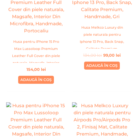
fost:
99,00 lei
134,00 lei.
Husa Melkco Luxury din
piele naturala pentru
Husa pentru iPhone 15 Pro
Iphone 13 Pro, Back Snap,
Max Lussoloop Premium
Calitate Premium,
134,00
lei
99,00
lei
Leather Full Cover din piele
Handmade, Gri
naturala, Magsafe, Interior
ADAUGĂ ÎN COȘ
154,00
lei
Din Microfibra, Handmade,
Portocaliu
ADAUGĂ ÎN COȘ