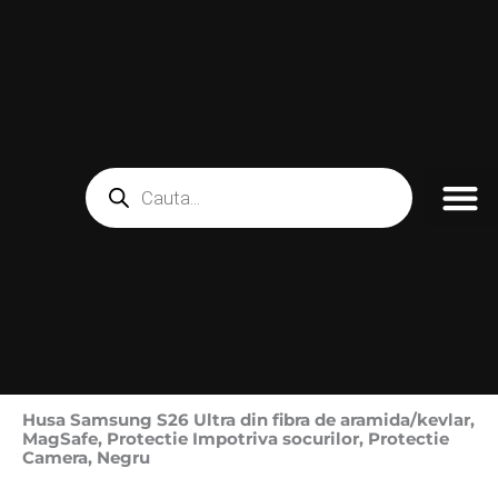
Skip
to
content
Products
search
Husa Samsung S26 Ultra din fibra de aramida/kevlar,
MagSafe, Protectie Impotriva socurilor, Protectie
Camera, Negru