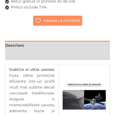
Negru
Retur gratuit in primele 30 de zile
Pretul include TVA
ADAUGA LA FAVORITE!
Descriere
Recenzii (0)
Subtire si ultra usoara
:
husa ofera protectie
eficienta intr-un profil
mult mai subtire decat
carcasele traditionale.
Asigura o
manevrabilitate usoara,
aderenta buna si