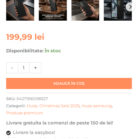
Cantitate
199,99
lei
Husa
Samsung
Disponibilitate:
În stoc
S26
Ultra
-
+
din
fibra
de
ADAUGĂ ÎN COȘ
aramida/kevlar,
MagSafe,
SKU:
6427956098327
Protectie
Categorii:
Huse
,
Christmas Sale 2025
,
Huse samsung
,
Impotriva
Produse premium
socurilor,
Livrare gratuita la comenzi de peste 150 de lei!
Protectie
Camera,
Livrare la easybox!