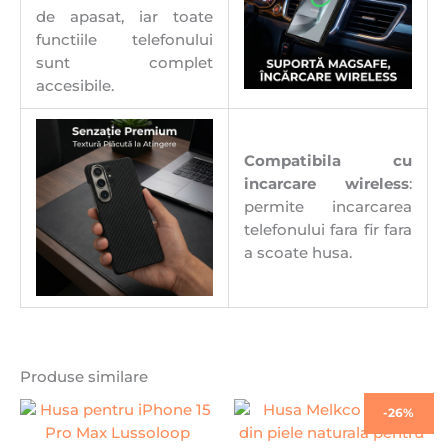
de apasat, iar toate
functiile telefonului
sunt complet
accesibile.
Compatibila cu
incarcare wireless
:
permite incarcarea
telefonului fara fir fara
a scoate husa.
Produse similare
Prețul
Prețul
-26%
inițial
curent
a
este: