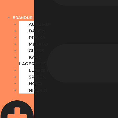
BRANDURI
AULUMU
DADEN
PITAKA
MELKCO
GUESS
KARL
LAGERFELD
LUSSOLOOP
SPIGEN
HOCO
NILLKIN